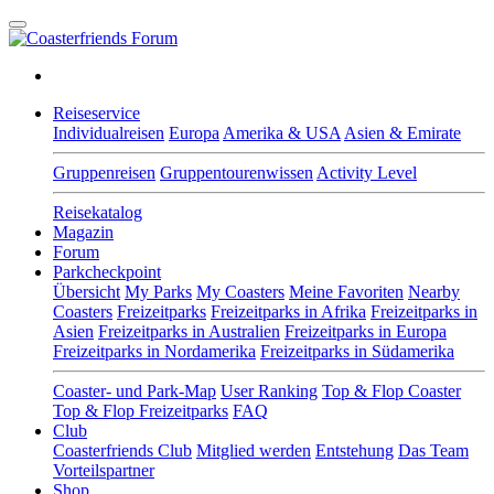
Reiseservice
Individualreisen
Europa
Amerika & USA
Asien & Emirate
Gruppenreisen
Gruppentourenwissen
Activity Level
Reisekatalog
Magazin
Forum
Parkcheckpoint
Übersicht
My Parks
My Coasters
Meine Favoriten
Nearby
Coasters
Freizeitparks
Freizeitparks in Afrika
Freizeitparks in
Asien
Freizeitparks in Australien
Freizeitparks in Europa
Freizeitparks in Nordamerika
Freizeitparks in Südamerika
Coaster- und Park-Map
User Ranking
Top & Flop Coaster
Top & Flop Freizeitparks
FAQ
Club
Coasterfriends Club
Mitglied werden
Entstehung
Das Team
Vorteilspartner
Shop