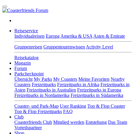
Reiseservice
Individualreisen
Europa
Amerika & USA
Asien & Emirate
Gruppenreisen
Gruppentourenwissen
Activity Level
Reisekatalog
Magazin
Forum
Parkcheckpoint
Übersicht
My Parks
My Coasters
Meine Favoriten
Nearby
Coasters
Freizeitparks
Freizeitparks in Afrika
Freizeitparks in
Asien
Freizeitparks in Australien
Freizeitparks in Europa
Freizeitparks in Nordamerika
Freizeitparks in Südamerika
Coaster- und Park-Map
User Ranking
Top & Flop Coaster
Top & Flop Freizeitparks
FAQ
Club
Coasterfriends Club
Mitglied werden
Entstehung
Das Team
Vorteilspartner
Shop