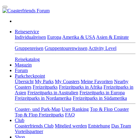
Reiseservice
Individualreisen
Europa
Amerika & USA
Asien & Emirate
Gruppenreisen
Gruppentourenwissen
Activity Level
Reisekatalog
Magazin
Forum
Parkcheckpoint
Übersicht
My Parks
My Coasters
Meine Favoriten
Nearby
Coasters
Freizeitparks
Freizeitparks in Afrika
Freizeitparks in
Asien
Freizeitparks in Australien
Freizeitparks in Europa
Freizeitparks in Nordamerika
Freizeitparks in Südamerika
Coaster- und Park-Map
User Ranking
Top & Flop Coaster
Top & Flop Freizeitparks
FAQ
Club
Coasterfriends Club
Mitglied werden
Entstehung
Das Team
Vorteilspartner
Shop