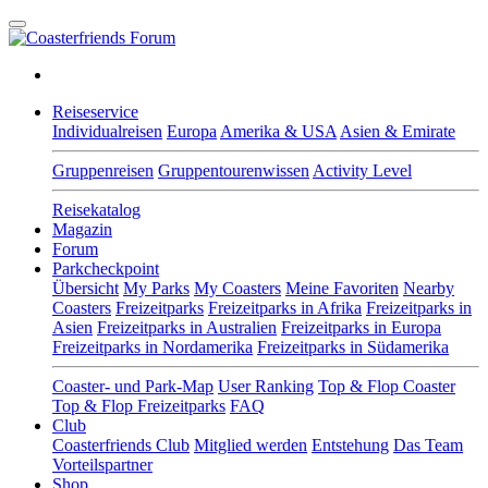
Reiseservice
Individualreisen
Europa
Amerika & USA
Asien & Emirate
Gruppenreisen
Gruppentourenwissen
Activity Level
Reisekatalog
Magazin
Forum
Parkcheckpoint
Übersicht
My Parks
My Coasters
Meine Favoriten
Nearby
Coasters
Freizeitparks
Freizeitparks in Afrika
Freizeitparks in
Asien
Freizeitparks in Australien
Freizeitparks in Europa
Freizeitparks in Nordamerika
Freizeitparks in Südamerika
Coaster- und Park-Map
User Ranking
Top & Flop Coaster
Top & Flop Freizeitparks
FAQ
Club
Coasterfriends Club
Mitglied werden
Entstehung
Das Team
Vorteilspartner
Shop