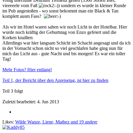
völlig überfüllte Delirium Tremenz gehen (3500 Sorten Bier,
vieeeeele vom Faß
) sondern es wurde in kleiner Runde
im Pub angestoßen - wo sonst bekommt man ein Black & Tan
komplett ausm Fass?
Als wir im Hotel waren sahen wir noch Licht in der Hotelbar. Hier
wurde noch kräftig der Geburtstag von Enzo gefeiert und die
Korken knallten
Allerdings war hier langsam Schicht im Schacht angesagt und da ich
in der Vornacht schon nicht so viel geschlafen habe ging nun für
mich das Licht aus - gute Nacht und bis morgen! Es war ein toller
Tag!
Mehr Fotos? Hier entlang!
Teil 1, der Bericht über den Anreisetag, ist hier zu finden
Teil 3 folgt
Zuletzt bearbeitet:
4. Jun 2013
Likes:
Wilde Wanze
,
Liene
,
Mathez
und 19 andere