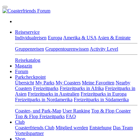
Reiseservice
Individualreisen
Europa
Amerika & USA
Asien & Emirate
Gruppenreisen
Gruppentourenwissen
Activity Level
Reisekatalog
Magazin
Forum
Parkcheckpoint
Übersicht
My Parks
My Coasters
Meine Favoriten
Nearby
Coasters
Freizeitparks
Freizeitparks in Afrika
Freizeitparks in
Asien
Freizeitparks in Australien
Freizeitparks in Europa
Freizeitparks in Nordamerika
Freizeitparks in Südamerika
Coaster- und Park-Map
User Ranking
Top & Flop Coaster
Top & Flop Freizeitparks
FAQ
Club
Coasterfriends Club
Mitglied werden
Entstehung
Das Team
Vorteilspartner
Shop