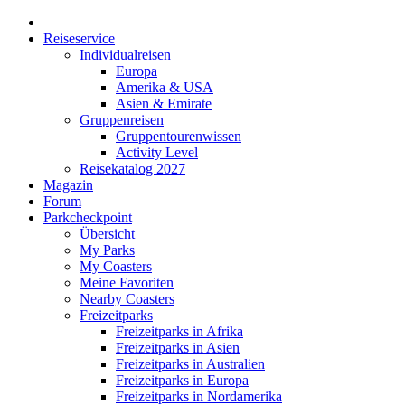
Reiseservice
Individualreisen
Europa
Amerika & USA
Asien & Emirate
Gruppenreisen
Gruppentourenwissen
Activity Level
Reisekatalog 2027
Magazin
Forum
Parkcheckpoint
Übersicht
My Parks
My Coasters
Meine Favoriten
Nearby Coasters
Freizeitparks
Freizeitparks in Afrika
Freizeitparks in Asien
Freizeitparks in Australien
Freizeitparks in Europa
Freizeitparks in Nordamerika