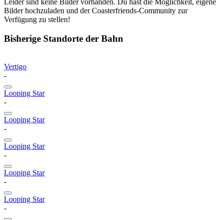
Leider sind keine Bilder vorhanden. Du hast die Möglichkeit, eigene
Bilder hochzuladen und der Coasterfriends-Community zur
Verfügung zu stellen!
Bisherige Standorte der Bahn
Vertigo
-
Looping Star
-
Looping Star
-
Looping Star
-
Looping Star
-
Looping Star
-