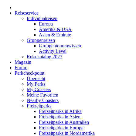
Reiseservice
Individualreisen
Europa
Amerika & USA
Asien & Emirate
Gruppenreisen
Gruppentourenwissen
Activity Level
Reisekatalog 2027
Magazin
Forum
Parkcheckpoint
Übersicht
My Parks
My Coasters
Meine Favoriten
Nearby Coasters
Freizeitparks
Freizeitparks in Afrika
Freizeitparks in Asien
Freizeitparks in Australien
Freizeitparks in Europa
Freizeitparks in Nordamerika