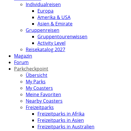
Individualreisen
Europa
Amerika & USA
Asien & Emirate
Gruppenreisen
Gruppentourenwissen
Activity Level
Reisekatalog 2027
Magazin
Forum
Parkcheckpoint
Übersicht
My Parks
My Coasters
Meine Favoriten
Nearby Coasters
Freizeitparks
Freizeitparks in Afrika
Freizeitparks in Asien
Freizeitparks in Australien