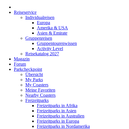
Reiseservice
Individualreisen
Europa
Amerika & USA
Asien & Emirate
Gruppenreisen
Gruppentourenwissen
Activity Level
Reisekatalog 2027
Magazin
Forum
Parkcheckpoint
Übersicht
My Parks
My Coasters
Meine Favoriten
Nearby Coasters
Freizeitparks
Freizeitparks in Afrika
Freizeitparks in Asien
Freizeitparks in Australien
Freizeitparks in Europa
Freizeitparks in Nordamerika