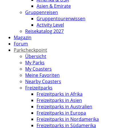
Asien & Emirate
Gruppenreisen
Gruppentourenwissen
Activity Level
Reisekatalog 2027
Magazin
Forum
Parkcheckpoint
Übersicht
My Parks
My Coasters
Meine Favoriten
Nearby Coasters
Freizeitparks
Freizeitparks in Afrika
Freizeitparks in Asien
Freizeitparks in Australien
Freizeitparks in Europa
Freizeitparks in Nordamerika
Freizeitparks in Südamerika