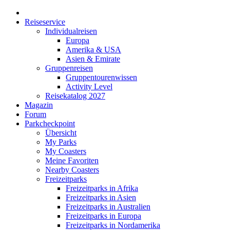
Reiseservice
Individualreisen
Europa
Amerika & USA
Asien & Emirate
Gruppenreisen
Gruppentourenwissen
Activity Level
Reisekatalog 2027
Magazin
Forum
Parkcheckpoint
Übersicht
My Parks
My Coasters
Meine Favoriten
Nearby Coasters
Freizeitparks
Freizeitparks in Afrika
Freizeitparks in Asien
Freizeitparks in Australien
Freizeitparks in Europa
Freizeitparks in Nordamerika