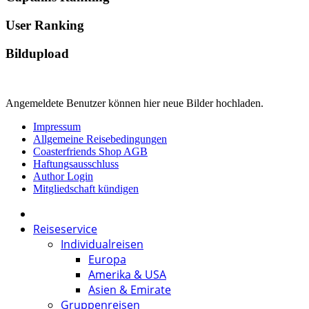
User Ranking
Bildupload
Angemeldete Benutzer können hier neue Bilder hochladen.
Impressum
Allgemeine Reisebedingungen
Coasterfriends Shop AGB
Haftungsausschluss
Author Login
Mitgliedschaft kündigen
Reiseservice
Individualreisen
Europa
Amerika & USA
Asien & Emirate
Gruppenreisen