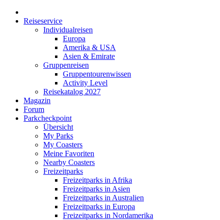
Reiseservice
Individualreisen
Europa
Amerika & USA
Asien & Emirate
Gruppenreisen
Gruppentourenwissen
Activity Level
Reisekatalog 2027
Magazin
Forum
Parkcheckpoint
Übersicht
My Parks
My Coasters
Meine Favoriten
Nearby Coasters
Freizeitparks
Freizeitparks in Afrika
Freizeitparks in Asien
Freizeitparks in Australien
Freizeitparks in Europa
Freizeitparks in Nordamerika