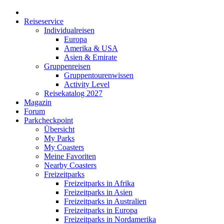
Reiseservice
Individualreisen
Europa
Amerika & USA
Asien & Emirate
Gruppenreisen
Gruppentourenwissen
Activity Level
Reisekatalog 2027
Magazin
Forum
Parkcheckpoint
Übersicht
My Parks
My Coasters
Meine Favoriten
Nearby Coasters
Freizeitparks
Freizeitparks in Afrika
Freizeitparks in Asien
Freizeitparks in Australien
Freizeitparks in Europa
Freizeitparks in Nordamerika