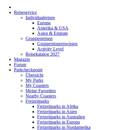
Reiseservice
Individualreisen
Europa
Amerika & USA
Asien & Emirate
Gruppenreisen
Gruppentourenwissen
Activity Level
Reisekatalog 2027
Magazin
Forum
Parkcheckpoint
Übersicht
My Parks
My Coasters
Meine Favoriten
Nearby Coasters
Freizeitparks
Freizeitparks in Afrika
Freizeitparks in Asien
Freizeitparks in Australien
Freizeitparks in Europa
Freizeitparks in Nordamerika