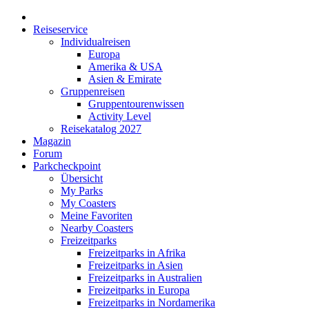
Reiseservice
Individualreisen
Europa
Amerika & USA
Asien & Emirate
Gruppenreisen
Gruppentourenwissen
Activity Level
Reisekatalog 2027
Magazin
Forum
Parkcheckpoint
Übersicht
My Parks
My Coasters
Meine Favoriten
Nearby Coasters
Freizeitparks
Freizeitparks in Afrika
Freizeitparks in Asien
Freizeitparks in Australien
Freizeitparks in Europa
Freizeitparks in Nordamerika