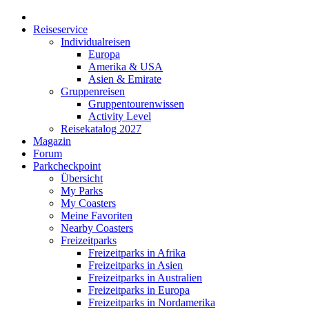
Reiseservice
Individualreisen
Europa
Amerika & USA
Asien & Emirate
Gruppenreisen
Gruppentourenwissen
Activity Level
Reisekatalog 2027
Magazin
Forum
Parkcheckpoint
Übersicht
My Parks
My Coasters
Meine Favoriten
Nearby Coasters
Freizeitparks
Freizeitparks in Afrika
Freizeitparks in Asien
Freizeitparks in Australien
Freizeitparks in Europa
Freizeitparks in Nordamerika