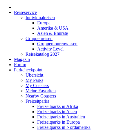
Reiseservice
Individualreisen
Europa
Amerika & USA
Asien & Emirate
Gruppenreisen
Gruppentourenwissen
Activity Level
Reisekatalog 2027
Magazin
Forum
Parkcheckpoint
Übersicht
My Parks
My Coasters
Meine Favoriten
Nearby Coasters
Freizeitparks
Freizeitparks in Afrika
Freizeitparks in Asien
Freizeitparks in Australien
Freizeitparks in Europa
Freizeitparks in Nordamerika