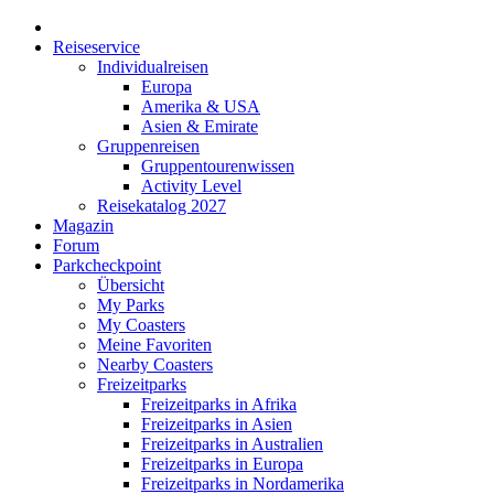
Reiseservice
Individualreisen
Europa
Amerika & USA
Asien & Emirate
Gruppenreisen
Gruppentourenwissen
Activity Level
Reisekatalog 2027
Magazin
Forum
Parkcheckpoint
Übersicht
My Parks
My Coasters
Meine Favoriten
Nearby Coasters
Freizeitparks
Freizeitparks in Afrika
Freizeitparks in Asien
Freizeitparks in Australien
Freizeitparks in Europa
Freizeitparks in Nordamerika