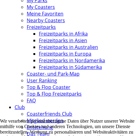
My Parks
My Coasters
Meine Favoriten
Nearby Coasters
Freizeitparks
Freizeitparks in Afrika
Freizeitparks in Asien
Freizeitparks in Australien
Freizeitparks in Europa
Freizeitparks in Nordamerika
Freizeitparks in Südamerika
Coaster- und Park-Map
User Ranking
Top & Flop Coaster
Top & Flop Freizeitparks
FAQ
Club
Coasterfriends Club
Mitglied werden
Wir verarbeiten personenbezogene Daten über Nutzer unserer Website
Entstehung
mithilfe von Cookies und anderen Technologien, um unsere Dienste
bereitzustellen, Werbung zu personalisieren und Websiteaktivitäten zu
Das Team