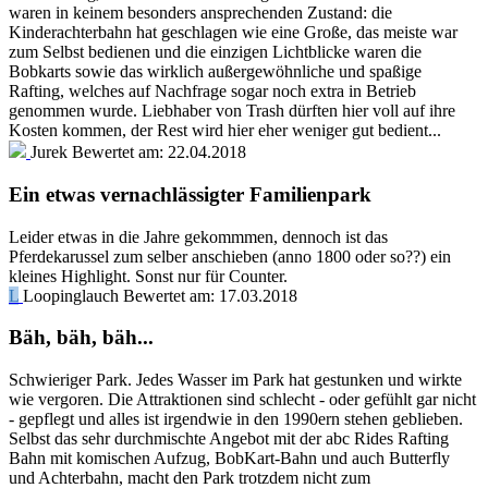
waren in keinem besonders ansprechenden Zustand: die
Kinderachterbahn hat geschlagen wie eine Große, das meiste war
zum Selbst bedienen und die einzigen Lichtblicke waren die
Bobkarts sowie das wirklich außergewöhnliche und spaßige
Rafting, welches auf Nachfrage sogar noch extra in Betrieb
genommen wurde. Liebhaber von Trash dürften hier voll auf ihre
Kosten kommen, der Rest wird hier eher weniger gut bedient...
Jurek
Bewertet am:
22.04.2018
Ein etwas vernachlässigter Familienpark
Leider etwas in die Jahre gekommmen, dennoch ist das
Pferdekarussel zum selber anschieben (anno 1800 oder so??) ein
kleines Highlight. Sonst nur für Counter.
L
Loopinglauch
Bewertet am:
17.03.2018
Bäh, bäh, bäh...
Schwieriger Park. Jedes Wasser im Park hat gestunken und wirkte
wie vergoren. Die Attraktionen sind schlecht - oder gefühlt gar nicht
- gepflegt und alles ist irgendwie in den 1990ern stehen geblieben.
Selbst das sehr durchmischte Angebot mit der abc Rides Rafting
Bahn mit komischen Aufzug, BobKart-Bahn und auch Butterfly
und Achterbahn, macht den Park trotzdem nicht zum