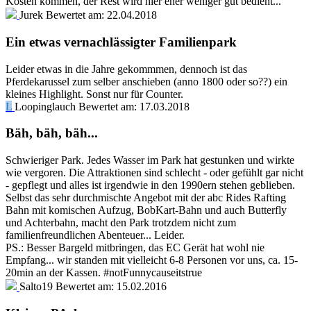
Kosten kommen, der Rest wird hier eher weniger gut bedient...
Jurek
Bewertet am:
22.04.2018
Ein etwas vernachlässigter Familienpark
Leider etwas in die Jahre gekommmen, dennoch ist das
Pferdekarussel zum selber anschieben (anno 1800 oder so??) ein
kleines Highlight. Sonst nur für Counter.
L
Loopinglauch
Bewertet am:
17.03.2018
Bäh, bäh, bäh...
Schwieriger Park. Jedes Wasser im Park hat gestunken und wirkte
wie vergoren. Die Attraktionen sind schlecht - oder gefühlt gar nicht
- gepflegt und alles ist irgendwie in den 1990ern stehen geblieben.
Selbst das sehr durchmischte Angebot mit der abc Rides Rafting
Bahn mit komischen Aufzug, BobKart-Bahn und auch Butterfly
und Achterbahn, macht den Park trotzdem nicht zum
familienfreundlichen Abenteuer... Leider.
PS.: Besser Bargeld mitbringen, das EC Gerät hat wohl nie
Empfang... wir standen mit vielleicht 6-8 Personen vor uns, ca. 15-
20min an der Kassen. #notFunnycauseitstrue
Salto19
Bewertet am:
15.02.2016