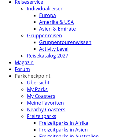
Reiseservice
Individualreisen
Europa
Amerika & USA
Asien & Emirate
Gruppenreisen
Gruppentourenwissen
Activity Level
Reisekatalog 2027
Magazin
Forum
Parkcheckpoint
Übersicht
My Parks
My Coasters
Meine Favoriten
Nearby Coasters
Freizeitparks
Freizeitparks in Afrika
Freizeitparks in Asien
Freizeitparks in Australien