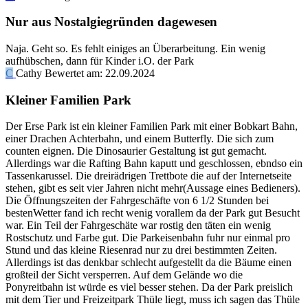
Nur aus Nostalgiegründen dagewesen
Naja. Geht so. Es fehlt einiges an Überarbeitung. Ein wenig
aufhübschen, dann für Kinder i.O. der Park
C
Cathy
Bewertet am:
22.09.2024
Kleiner Familien Park
Der Erse Park ist ein kleiner Familien Park mit einer Bobkart Bahn,
einer Drachen Achterbahn, und einem Butterfly. Die sich zum
counten eignen. Die Dinosaurier Gestaltung ist gut gemacht.
Allerdings war die Rafting Bahn kaputt und geschlossen, ebndso ein
Tassenkarussel. Die dreirädrigen Trettbote die auf der Internetseite
stehen, gibt es seit vier Jahren nicht mehr(Aussage eines Bedieners).
Die Öffnungszeiten der Fahrgeschäfte von 6 1/2 Stunden bei
bestenWetter fand ich recht wenig vorallem da der Park gut Besucht
war. Ein Teil der Fahrgeschäte war rostig den täten ein wenig
Rostschutz und Farbe gut. Die Parkeisenbahn fuhr nur einmal pro
Stund und das kleine Riesenrad nur zu drei bestimmten Zeiten.
Allerdings ist das denkbar schlecht aufgestellt da die Bäume einen
großteil der Sicht versperren. Auf dem Gelände wo die
Ponyreitbahn ist würde es viel besser stehen. Da der Park preislich
mit dem Tier und Freizeitpark Thüle liegt, muss ich sagen das Thüle