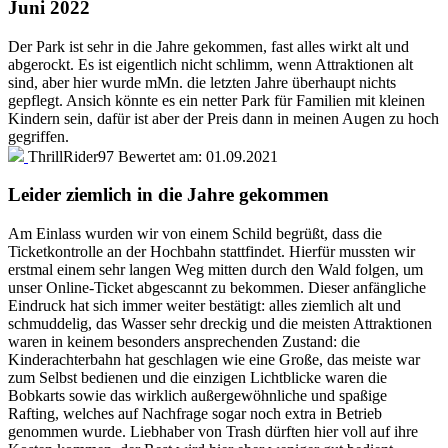
Juni 2022
Der Park ist sehr in die Jahre gekommen, fast alles wirkt alt und
abgerockt. Es ist eigentlich nicht schlimm, wenn Attraktionen alt
sind, aber hier wurde mMn. die letzten Jahre überhaupt nichts
gepflegt. Ansich könnte es ein netter Park für Familien mit kleinen
Kindern sein, dafür ist aber der Preis dann in meinen Augen zu hoch
gegriffen.
ThrillRider97
Bewertet am:
01.09.2021
Leider ziemlich in die Jahre gekommen
Am Einlass wurden wir von einem Schild begrüßt, dass die
Ticketkontrolle an der Hochbahn stattfindet. Hierfür mussten wir
erstmal einem sehr langen Weg mitten durch den Wald folgen, um
unser Online-Ticket abgescannt zu bekommen. Dieser anfängliche
Eindruck hat sich immer weiter bestätigt: alles ziemlich alt und
schmuddelig, das Wasser sehr dreckig und die meisten Attraktionen
waren in keinem besonders ansprechenden Zustand: die
Kinderachterbahn hat geschlagen wie eine Große, das meiste war
zum Selbst bedienen und die einzigen Lichtblicke waren die
Bobkarts sowie das wirklich außergewöhnliche und spaßige
Rafting, welches auf Nachfrage sogar noch extra in Betrieb
genommen wurde. Liebhaber von Trash dürften hier voll auf ihre