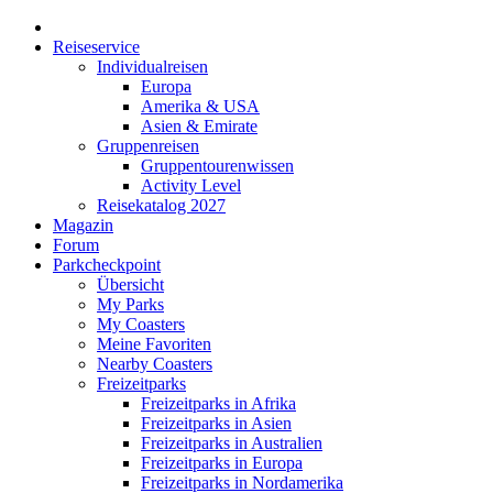
Reiseservice
Individualreisen
Europa
Amerika & USA
Asien & Emirate
Gruppenreisen
Gruppentourenwissen
Activity Level
Reisekatalog 2027
Magazin
Forum
Parkcheckpoint
Übersicht
My Parks
My Coasters
Meine Favoriten
Nearby Coasters
Freizeitparks
Freizeitparks in Afrika
Freizeitparks in Asien
Freizeitparks in Australien
Freizeitparks in Europa
Freizeitparks in Nordamerika