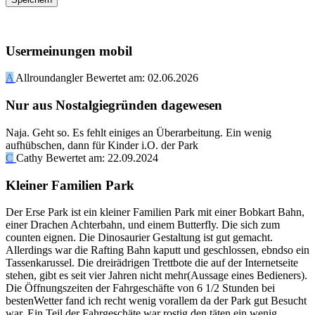
Usermeinungen mobil
A
Allroundangler
Bewertet am:
02.06.2026
Nur aus Nostalgiegründen dagewesen
Naja. Geht so. Es fehlt einiges an Überarbeitung. Ein wenig
aufhübschen, dann für Kinder i.O. der Park
C
Cathy
Bewertet am:
22.09.2024
Kleiner Familien Park
Der Erse Park ist ein kleiner Familien Park mit einer Bobkart Bahn,
einer Drachen Achterbahn, und einem Butterfly. Die sich zum
counten eignen. Die Dinosaurier Gestaltung ist gut gemacht.
Allerdings war die Rafting Bahn kaputt und geschlossen, ebndso ein
Tassenkarussel. Die dreirädrigen Trettbote die auf der Internetseite
stehen, gibt es seit vier Jahren nicht mehr(Aussage eines Bedieners).
Die Öffnungszeiten der Fahrgeschäfte von 6 1/2 Stunden bei
bestenWetter fand ich recht wenig vorallem da der Park gut Besucht
war. Ein Teil der Fahrgeschäte war rostig den täten ein wenig