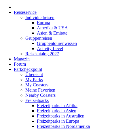
Reiseservice
Individualreisen
Europa
Amerika & USA
Asien & Emirate
Gruppenreisen
Gruppentourenwissen
Activity Level
Reisekatalog 2027
Magazin
Forum
Parkcheckpoint
Übersicht
My Parks
My Coasters
Meine Favoriten
Nearby Coasters
Freizeitparks
Freizeitparks in Afrika
Freizeitparks in Asien
Freizeitparks in Australien
Freizeitparks in Europa
Freizeitparks in Nordamerika