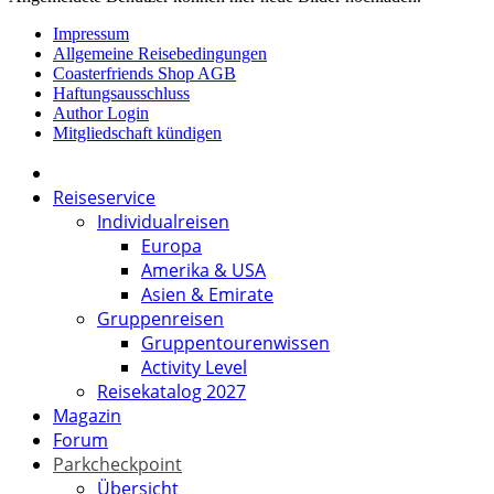
Impressum
Allgemeine Reisebedingungen
Coasterfriends Shop AGB
Haftungsausschluss
Author Login
Mitgliedschaft kündigen
Reiseservice
Individualreisen
Europa
Amerika & USA
Asien & Emirate
Gruppenreisen
Gruppentourenwissen
Activity Level
Reisekatalog 2027
Magazin
Forum
Parkcheckpoint
Übersicht