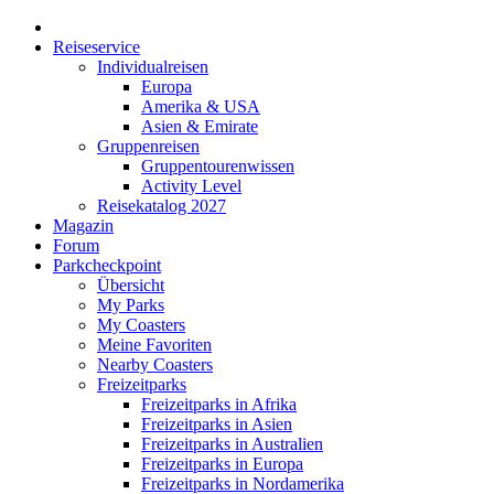
Reiseservice
Individualreisen
Europa
Amerika & USA
Asien & Emirate
Gruppenreisen
Gruppentourenwissen
Activity Level
Reisekatalog 2027
Magazin
Forum
Parkcheckpoint
Übersicht
My Parks
My Coasters
Meine Favoriten
Nearby Coasters
Freizeitparks
Freizeitparks in Afrika
Freizeitparks in Asien
Freizeitparks in Australien
Freizeitparks in Europa
Freizeitparks in Nordamerika