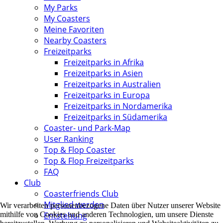
My Parks
My Coasters
Meine Favoriten
Nearby Coasters
Freizeitparks
Freizeitparks in Afrika
Freizeitparks in Asien
Freizeitparks in Australien
Freizeitparks in Europa
Freizeitparks in Nordamerika
Freizeitparks in Südamerika
Coaster- und Park-Map
User Ranking
Top & Flop Coaster
Top & Flop Freizeitparks
FAQ
Club
Coasterfriends Club
Mitglied werden
Wir verarbeiten personenbezogene Daten über Nutzer unserer Website
Entstehung
mithilfe von Cookies und anderen Technologien, um unsere Dienste