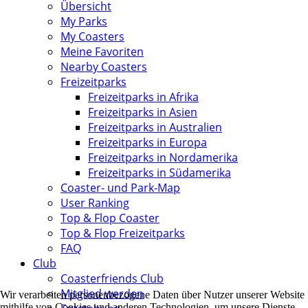
Übersicht
My Parks
My Coasters
Meine Favoriten
Nearby Coasters
Freizeitparks
Freizeitparks in Afrika
Freizeitparks in Asien
Freizeitparks in Australien
Freizeitparks in Europa
Freizeitparks in Nordamerika
Freizeitparks in Südamerika
Coaster- und Park-Map
User Ranking
Top & Flop Coaster
Top & Flop Freizeitparks
FAQ
Club
Coasterfriends Club
Mitglied werden
Wir verarbeiten personenbezogene Daten über Nutzer unserer Website
mithilfe von Cookies und anderen Technologien, um unsere Dienste