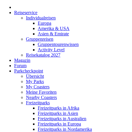
Reiseservice
Individualreisen
Europa
Amerika & USA
Asien & Emirate
Gruppenreisen
Gruppentourenwissen
Activity Level
Reisekatalog 2027
Magazin
Forum
Parkcheckpoint
Übersicht
My Parks
My Coasters
Meine Favoriten
Nearby Coasters
Freizeitparks
Freizeitparks in Afrika
Freizeitparks in Asien
Freizeitparks in Australien
Freizeitparks in Europa
Freizeitparks in Nordamerika