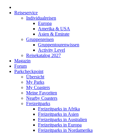
Reiseservice
Individualreisen
Europa
Amerika & USA
Asien & Emirate
Gruppenreisen
Gruppentourenwissen
Activity Level
Reisekatalog 2027
Magazin
Forum
Parkcheckpoint
Übersicht
My Parks
My Coasters
Meine Favoriten
Nearby Coasters
Freizeitparks
Freizeitparks in Afrika
Freizeitparks in Asien
Freizeitparks in Australien
Freizeitparks in Europa
Freizeitparks in Nordamerika