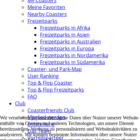
My Coasters
Meine Favoriten
Nearby Coasters
Freizeitparks
Freizeitparks in Afrika
Freizeitparks in Asien
Freizeitparks in Australien
Freizeitparks in Europa
Freizeitparks in Nordamerika
Freizeitparks in Südamerika
Coaster- und Park-Map
User Ranking
Top & Flop Coaster
Top & Flop Freizeitparks
FAQ
Club
Coasterfriends Club
Mitglied werden
Wir verarbeiten personenbezogene Daten über Nutzer unserer Website
mithilfe von Cookies und anderen Technologien, um unsere Dienste
Entstehung
bereitzustellen, Werbung zu personalisieren und Websiteaktivitäten zu
Das Team
analysieren. Wir können bestimmte Informationen über unsere Nutzer
Vorteilspartner