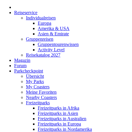
Reiseservice
Individualreisen
Europa
Amerika & USA
Asien & Emirate
Gruppenreisen
Gruppentourenwissen
Activity Level
Reisekatalog 2027
Magazin
Forum
Parkcheckpoint
Übersicht
My Parks
My Coasters
Meine Favoriten
Nearby Coasters
Freizeitparks
Freizeitparks in Afrika
Freizeitparks in Asien
Freizeitparks in Australien
Freizeitparks in Europa
Freizeitparks in Nordamerika