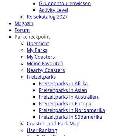
Gruppentourenwissen
Activity Level
Reisekatalog 2027
Magazin
Forum
Parkcheckpoint
Übersicht
My Parks
My Coasters
Meine Favoriten
Nearby Coasters
Freizeitparks
Freizeitparks in Afrika
Freizeitparks in Asien
Freizeitparks in Australien
Freizeitparks in Europa
Freizeitparks in Nordamerika
Freizeitparks in Südamerika
Coaster- und Park-Map
User Ranking