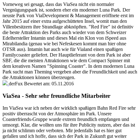
Vorneweg sei gesagt, dass das ViaSea nicht ein normaler
Vergnügungspark ist, sondern eher ein moderner Luna Park. Der
neuste Park von ViaDevelopment & Management eröffnete erst im
Jahr 2015 auf einer extra aufgeschütteten Insel, womit man den
Villenbesitzern ihre Strandlage abknöpften. "Red Fire" ist definitiv
die beste Attraktion des Parks auch wieder von dem Schweizer
Edelhersteller Intamin und dieses Mal ein Klon von iSpeed aus
Mirabilandia (genau wie bei Nefeskesen kommt man hier ohne
OTSR aus). Intamin hat auch wie für Vialand einen spaßigen
Familycoaster geliefert. Der Hauptlieferant von dem Park ist aber
SBF, die die meisten Attraktionen wie dem Compact Spinner mit
dem kreativen Namen "Spinning Coaster". In dem modernen Luna
Park sucht man Theming vergeben aber die Freundlichkeit und auch
die Attraktionen können überzeugen.
derFux
Bewertet am:
05.11.2016
ViaSea - Sehr sehr freundliche Mitarbeiter
Im ViaSea war ich neben der wirklich spaßigen Bahn Red Fire sehr
positiv überrascht von der Atmosphäre im Park. Unsere
Coasterfriends-Gruppe wurde extrem freundlich empfangen und
umsorgt. Klar, die wollten uns für ihre Publicity nutzen, aber das ist
ja nicht schlimm oder verboten. Mir jedenfalls hat es hier gut
gefallen und ich hoffe, dass sich der Park in Zukunft gut weiter