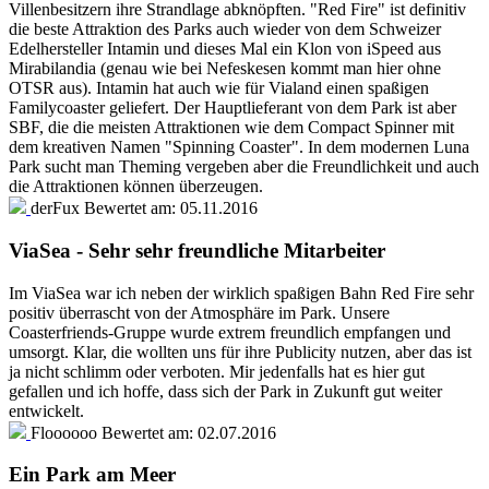
Villenbesitzern ihre Strandlage abknöpften. "Red Fire" ist definitiv
die beste Attraktion des Parks auch wieder von dem Schweizer
Edelhersteller Intamin und dieses Mal ein Klon von iSpeed aus
Mirabilandia (genau wie bei Nefeskesen kommt man hier ohne
OTSR aus). Intamin hat auch wie für Vialand einen spaßigen
Familycoaster geliefert. Der Hauptlieferant von dem Park ist aber
SBF, die die meisten Attraktionen wie dem Compact Spinner mit
dem kreativen Namen "Spinning Coaster". In dem modernen Luna
Park sucht man Theming vergeben aber die Freundlichkeit und auch
die Attraktionen können überzeugen.
derFux
Bewertet am:
05.11.2016
ViaSea - Sehr sehr freundliche Mitarbeiter
Im ViaSea war ich neben der wirklich spaßigen Bahn Red Fire sehr
positiv überrascht von der Atmosphäre im Park. Unsere
Coasterfriends-Gruppe wurde extrem freundlich empfangen und
umsorgt. Klar, die wollten uns für ihre Publicity nutzen, aber das ist
ja nicht schlimm oder verboten. Mir jedenfalls hat es hier gut
gefallen und ich hoffe, dass sich der Park in Zukunft gut weiter
entwickelt.
Floooooo
Bewertet am:
02.07.2016
Ein Park am Meer