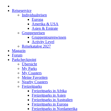
Reiseservice
Individualreisen
Europa
Amerika & USA
Asien & Emirate
Gruppenreisen
Gruppentourenwissen
Activity Level
Reisekatalog 2027
Magazin
Forum
Parkcheckpoint
Übersicht
My Parks
My Coasters
Meine Favoriten
Nearby Coasters
Freizeitparks
Freizeitparks in Afrika
Freizeitparks in Asien
Freizeitparks in Australien
Freizeitparks in Europa
Freizeitparks in Nordamerika