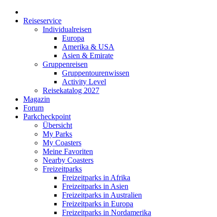
Reiseservice
Individualreisen
Europa
Amerika & USA
Asien & Emirate
Gruppenreisen
Gruppentourenwissen
Activity Level
Reisekatalog 2027
Magazin
Forum
Parkcheckpoint
Übersicht
My Parks
My Coasters
Meine Favoriten
Nearby Coasters
Freizeitparks
Freizeitparks in Afrika
Freizeitparks in Asien
Freizeitparks in Australien
Freizeitparks in Europa
Freizeitparks in Nordamerika