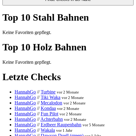
Top 10 Stahl Bahnen
Keine Favoriten gepflegt.
Top 10 Holz Bahnen
Keine Favoriten gepflegt.
Letzte Checks
HannahGo
//
Turbine
vor 2 Monate
HannahGo
//
Tiki Waka
vor 2 Monate
HannahGo
//
Mecalodon
vor 2 Monate
HannahGo
//
Kondaa
vor 2 Monate
HannahGo
//
Fun Pilot
vor 2 Monate
HannahGo
//
Achterbahn
vor 2 Monate
HannahGo
//
Erdbeer Raupenbahn
vor 5 Monate
HannahGo
//
Wakala
vor 1 Jahr
HannahGo
//
Dawson Duell (green)
vor 1 Jahr