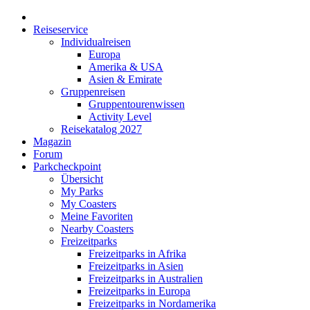
Reiseservice
Individualreisen
Europa
Amerika & USA
Asien & Emirate
Gruppenreisen
Gruppentourenwissen
Activity Level
Reisekatalog 2027
Magazin
Forum
Parkcheckpoint
Übersicht
My Parks
My Coasters
Meine Favoriten
Nearby Coasters
Freizeitparks
Freizeitparks in Afrika
Freizeitparks in Asien
Freizeitparks in Australien
Freizeitparks in Europa
Freizeitparks in Nordamerika