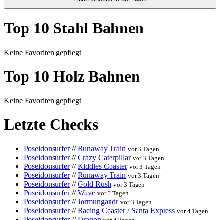
Top 10 Stahl Bahnen
Keine Favoriten gepflegt.
Top 10 Holz Bahnen
Keine Favoriten gepflegt.
Letzte Checks
Poseidonsurfer
//
Runaway Train
vor 3 Tagen
Poseidonsurfer
//
Crazy Caterpillar
vor 3 Tagen
Poseidonsurfer
//
Kiddies Coaster
vor 3 Tagen
Poseidonsurfer
//
Runaway Train
vor 3 Tagen
Poseidonsurfer
//
Gold Rush
vor 3 Tagen
Poseidonsurfer
//
Wave
vor 3 Tagen
Poseidonsurfer
//
Jormungandr
vor 3 Tagen
Poseidonsurfer
//
Racing Coaster / Santa Express
vor 4 Tagen
Poseidonsurfer
//
Dragon
vor 4 Tagen