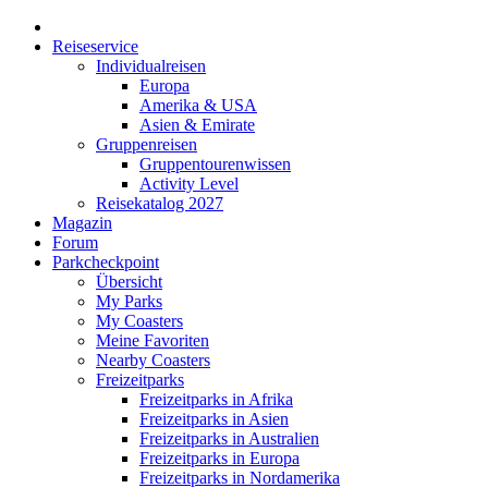
Reiseservice
Individualreisen
Europa
Amerika & USA
Asien & Emirate
Gruppenreisen
Gruppentourenwissen
Activity Level
Reisekatalog 2027
Magazin
Forum
Parkcheckpoint
Übersicht
My Parks
My Coasters
Meine Favoriten
Nearby Coasters
Freizeitparks
Freizeitparks in Afrika
Freizeitparks in Asien
Freizeitparks in Australien
Freizeitparks in Europa
Freizeitparks in Nordamerika