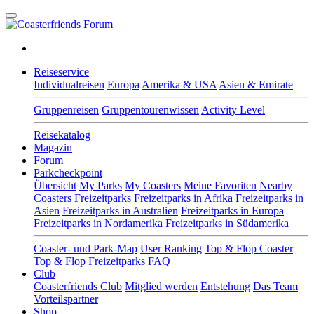
Reiseservice
Individualreisen
Europa
Amerika & USA
Asien & Emirate
Gruppenreisen
Gruppentourenwissen
Activity Level
Reisekatalog
Magazin
Forum
Parkcheckpoint
Übersicht
My Parks
My Coasters
Meine Favoriten
Nearby
Coasters
Freizeitparks
Freizeitparks in Afrika
Freizeitparks in
Asien
Freizeitparks in Australien
Freizeitparks in Europa
Freizeitparks in Nordamerika
Freizeitparks in Südamerika
Coaster- und Park-Map
User Ranking
Top & Flop Coaster
Top & Flop Freizeitparks
FAQ
Club
Coasterfriends Club
Mitglied werden
Entstehung
Das Team
Vorteilspartner
Shop