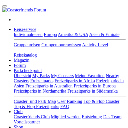
Reiseservice
Individualreisen
Europa
Amerika & USA
Asien & Emirate
Gruppenreisen
Gruppentourenwissen
Activity Level
Reisekatalog
Magazin
Forum
Parkcheckpoint
Übersicht
My Parks
My Coasters
Meine Favoriten
Nearby
Coasters
Freizeitparks
Freizeitparks in Afrika
Freizeitparks in
Asien
Freizeitparks in Australien
Freizeitparks in Europa
Freizeitparks in Nordamerika
Freizeitparks in Südamerika
Coaster- und Park-Map
User Ranking
Top & Flop Coaster
Top & Flop Freizeitparks
FAQ
Club
Coasterfriends Club
Mitglied werden
Entstehung
Das Team
Vorteilspartner
Shop