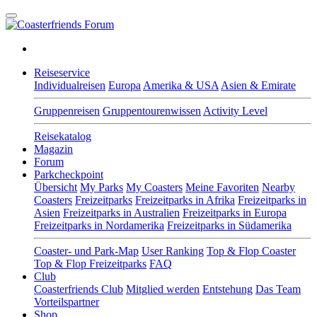
Reiseservice
Individualreisen
Europa
Amerika & USA
Asien & Emirate
Gruppenreisen
Gruppentourenwissen
Activity Level
Reisekatalog
Magazin
Forum
Parkcheckpoint
Übersicht
My Parks
My Coasters
Meine Favoriten
Nearby
Coasters
Freizeitparks
Freizeitparks in Afrika
Freizeitparks in
Asien
Freizeitparks in Australien
Freizeitparks in Europa
Freizeitparks in Nordamerika
Freizeitparks in Südamerika
Coaster- und Park-Map
User Ranking
Top & Flop Coaster
Top & Flop Freizeitparks
FAQ
Club
Coasterfriends Club
Mitglied werden
Entstehung
Das Team
Vorteilspartner
Shop