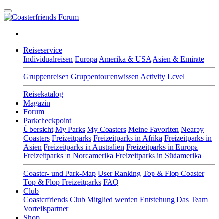
Reiseservice
Individualreisen
Europa
Amerika & USA
Asien & Emirate
Gruppenreisen
Gruppentourenwissen
Activity Level
Reisekatalog
Magazin
Forum
Parkcheckpoint
Übersicht
My Parks
My Coasters
Meine Favoriten
Nearby
Coasters
Freizeitparks
Freizeitparks in Afrika
Freizeitparks in
Asien
Freizeitparks in Australien
Freizeitparks in Europa
Freizeitparks in Nordamerika
Freizeitparks in Südamerika
Coaster- und Park-Map
User Ranking
Top & Flop Coaster
Top & Flop Freizeitparks
FAQ
Club
Coasterfriends Club
Mitglied werden
Entstehung
Das Team
Vorteilspartner
Shop