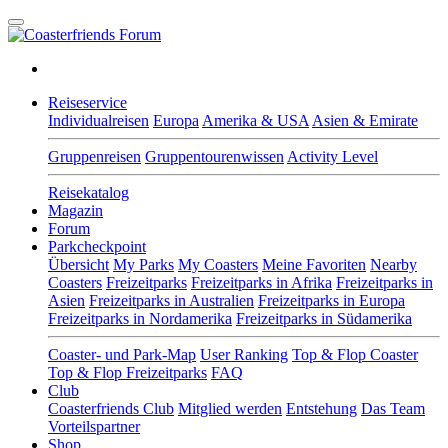
Reiseservice
Individualreisen
Europa
Amerika & USA
Asien & Emirate
Gruppenreisen
Gruppentourenwissen
Activity Level
Reisekatalog
Magazin
Forum
Parkcheckpoint
Übersicht
My Parks
My Coasters
Meine Favoriten
Nearby
Coasters
Freizeitparks
Freizeitparks in Afrika
Freizeitparks in
Asien
Freizeitparks in Australien
Freizeitparks in Europa
Freizeitparks in Nordamerika
Freizeitparks in Südamerika
Coaster- und Park-Map
User Ranking
Top & Flop Coaster
Top & Flop Freizeitparks
FAQ
Club
Coasterfriends Club
Mitglied werden
Entstehung
Das Team
Vorteilspartner
Shop