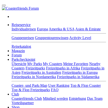
Reiseservice
Individualreisen
Europa
Amerika & USA
Asien & Emirate
Gruppenreisen
Gruppentourenwissen
Activity Level
Reisekatalog
Magazin
Forum
Parkcheckpoint
Übersicht
My Parks
My Coasters
Meine Favoriten
Nearby
Coasters
Freizeitparks
Freizeitparks in Afrika
Freizeitparks in
Asien
Freizeitparks in Australien
Freizeitparks in Europa
Freizeitparks in Nordamerika
Freizeitparks in Südamerika
Coaster- und Park-Map
User Ranking
Top & Flop Coaster
Top & Flop Freizeitparks
FAQ
Club
Coasterfriends Club
Mitglied werden
Entstehung
Das Team
Vorteilspartner
Shop