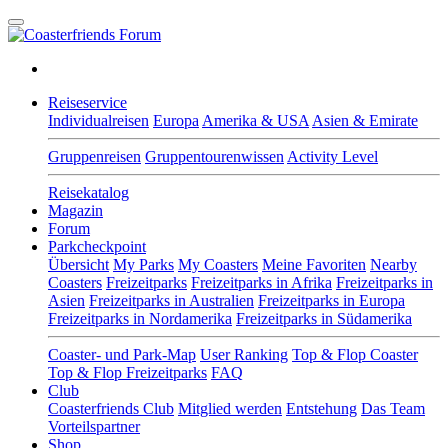
Reiseservice
Individualreisen
Europa
Amerika & USA
Asien & Emirate
Gruppenreisen
Gruppentourenwissen
Activity Level
Reisekatalog
Magazin
Forum
Parkcheckpoint
Übersicht
My Parks
My Coasters
Meine Favoriten
Nearby
Coasters
Freizeitparks
Freizeitparks in Afrika
Freizeitparks in
Asien
Freizeitparks in Australien
Freizeitparks in Europa
Freizeitparks in Nordamerika
Freizeitparks in Südamerika
Coaster- und Park-Map
User Ranking
Top & Flop Coaster
Top & Flop Freizeitparks
FAQ
Club
Coasterfriends Club
Mitglied werden
Entstehung
Das Team
Vorteilspartner
Shop