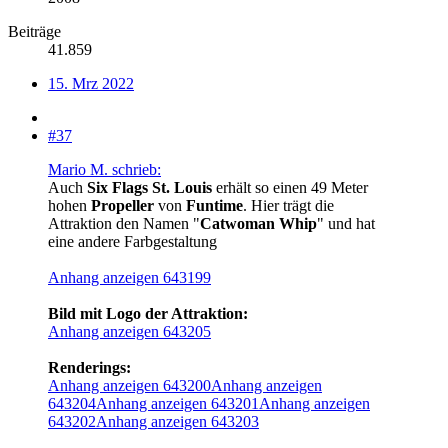
Beiträge
41.859
15. Mrz 2022
#37
Mario M. schrieb:
Auch
Six Flags St. Louis
erhält so einen 49 Meter
hohen
Propeller
von
Funtime
. Hier trägt die
Attraktion den Namen "
Catwoman Whip
" und hat
eine andere Farbgestaltung
Anhang anzeigen 643199
Bild mit Logo der Attraktion:
Anhang anzeigen 643205
Renderings:
Anhang anzeigen 643200
Anhang anzeigen
643204
Anhang anzeigen 643201
Anhang anzeigen
643202
Anhang anzeigen 643203