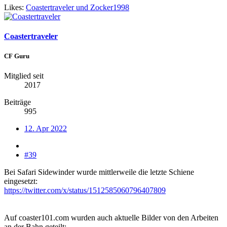
Likes:
Coastertraveler
und
Zocker1998
Coastertraveler
CF Guru
Mitglied seit
2017
Beiträge
995
12. Apr 2022
#39
Bei Safari Sidewinder wurde mittlerweile die letzte Schiene
eingesetzt:
https://twitter.com/x/status/1512585060796407809
Auf coaster101.com wurden auch aktuelle Bilder von den Arbeiten
an der Bahn geteilt: