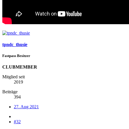
tpndc_thusie
Fastpass Besitzer
CLUBMEMBER
Mitglied seit
2019
Beiträge
394
27. Aug 2021
#32