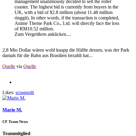
management unanimously decided to sell the roller
coaster. The highest bid is currently from buyers in the
UK, with a bid of $2.8 million (about 11.48 million
ringgit). In other words, if the transaction is completed,
Anime Theme Park Co., Ltd. will directly face the loss
of RM10.52 million.
Zum Vergrößern anklicken....
2,8 Mio Dollar wären wohl knapp die Hälfte dessen, was der Park
damals für die Bahn aus Brasilien bezahlt hat...
Quelle
via
Quelle
Likes:
scragnoth
Mario M.
CF Team News
Teammitglied