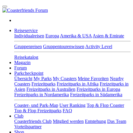
Reiseservice
Individualreisen
Europa
Amerika & USA
Asien & Emirate
Gruppenreisen
Gruppentourenwissen
Activity Level
Reisekatalog
Magazin
Forum
Parkcheckpoint
Übersicht
My Parks
My Coasters
Meine Favoriten
Nearby
Coasters
Freizeitparks
Freizeitparks in Afrika
Freizeitparks in
Asien
Freizeitparks in Australien
Freizeitparks in Europa
Freizeitparks in Nordamerika
Freizeitparks in Südamerika
Coaster- und Park-Map
User Ranking
Top & Flop Coaster
Top & Flop Freizeitparks
FAQ
Club
Coasterfriends Club
Mitglied werden
Entstehung
Das Team
Vorteilspartner
Shop