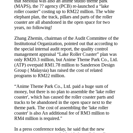
that Meloula was also an anime studio theme park
(MAPS), the ?? agency (PCB) re-launched a “lake
roller coaster” costing up to RM22 million. The white
elephant plan, the track, pillars and parts of the roller
coaster are all abandoned in the open space for two
years, no following!
Zhang Zhemin, chairman of the Audit Committee of the
Institutional Organization, pointed out that according to
the special internal audit report, the quality control
management appraisal “Lake Roller Coaster” plan was
only RM20.3 million, but Anime Theme Park Co., Ltd.
(ATP) overpaid RM1.78 million to Sanderson Design
Group ( Malaysia) has raised the cost of related
programs to RM22 million.
“Anime Theme Park Co., Ltd. paid a huge sum of
money, but there is no plan to assemble the 'lake roller
coaster', which has caused the roller coaster parts and
tracks to be abandoned in the open space next to the
theme park. The cost of assembling the 'lake roller
coaster' is also An additional fee of RM3 million to
RM4 million is required."
In a press conference today, he said that the new