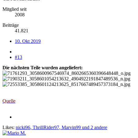
Mitglied seit
2008
Beiträge
41.821
10. Okt 2019
#13
Die nächsten Teile wurden angeliefert:
Quelle
Likes:
nicki96
,
ThrillRider97
,
Marvin99
und 2 andere