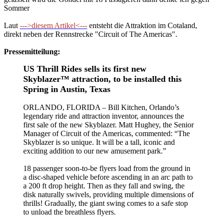
Sommer
Laut
--->diesem Artikel<---
entsteht die Attraktion im Cotaland,
direkt neben der Rennstrecke "Circuit of The Americas".
Pressemitteilung:
US Thrill Rides sells its first new
Skyblazer™ attraction, to be installed this
Spring in Austin, Texas
ORLANDO, FLORIDA – Bill Kitchen, Orlando’s
legendary ride and attraction inventor, announces the
first sale of the new Skyblazer. Matt Hughey, the Senior
Manager of Circuit of the Americas, commented: “The
Skyblazer is so unique. It will be a tall, iconic and
exciting addition to our new amusement park.”
18 passenger soon-to-be flyers load from the ground in
a disc-shaped vehicle before ascending in an arc path to
a 200 ft drop height. Then as they fall and swing, the
disk naturally swivels, providing multiple dimensions of
thrills! Gradually, the giant swing comes to a safe stop
to unload the breathless flyers.