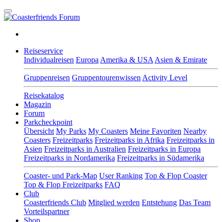
Reiseservice
Individualreisen
Europa
Amerika & USA
Asien & Emirate
Gruppenreisen
Gruppentourenwissen
Activity Level
Reisekatalog
Magazin
Forum
Parkcheckpoint
Übersicht
My Parks
My Coasters
Meine Favoriten
Nearby
Coasters
Freizeitparks
Freizeitparks in Afrika
Freizeitparks in
Asien
Freizeitparks in Australien
Freizeitparks in Europa
Freizeitparks in Nordamerika
Freizeitparks in Südamerika
Coaster- und Park-Map
User Ranking
Top & Flop Coaster
Top & Flop Freizeitparks
FAQ
Club
Coasterfriends Club
Mitglied werden
Entstehung
Das Team
Vorteilspartner
Shop