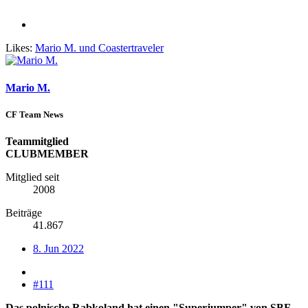
Likes:
Mario M.
und
Coastertraveler
Mario M.
CF Team News
Teammitglied
CLUBMEMBER
Mitglied seit
2008
Beiträge
41.867
8. Jun 2022
#111
Das polnische Rabkoland hat einen "Superjumper" von SBF