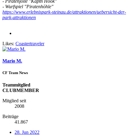
- Piratenjolle
"Käptn Hook"
- Wurfspiel
"Piratenhöhle"
https://www.erlebnispark-steinau.de/attraktionen/uebersicht-der-
park-attraktionen
Likes:
Coastertraveler
Mario M.
CF Team News
Teammitglied
CLUBMEMBER
Mitglied seit
2008
Beiträge
41.867
28. Jun 2022