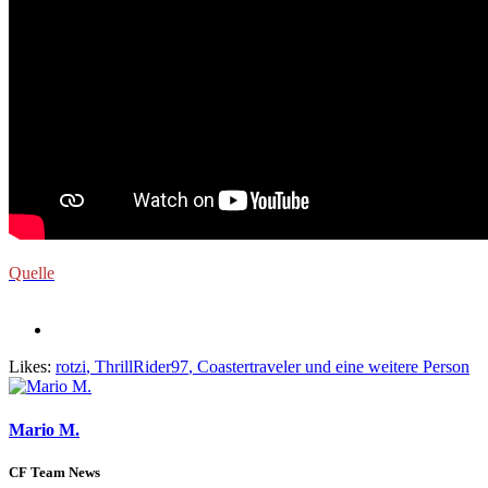
Quelle
Likes:
rotzi
,
ThrillRider97
,
Coastertraveler
und eine weitere Person
Mario M.
CF Team News