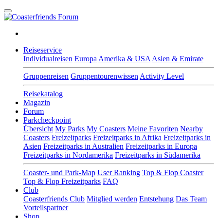
Reiseservice
Individualreisen
Europa
Amerika & USA
Asien & Emirate
Gruppenreisen
Gruppentourenwissen
Activity Level
Reisekatalog
Magazin
Forum
Parkcheckpoint
Übersicht
My Parks
My Coasters
Meine Favoriten
Nearby
Coasters
Freizeitparks
Freizeitparks in Afrika
Freizeitparks in
Asien
Freizeitparks in Australien
Freizeitparks in Europa
Freizeitparks in Nordamerika
Freizeitparks in Südamerika
Coaster- und Park-Map
User Ranking
Top & Flop Coaster
Top & Flop Freizeitparks
FAQ
Club
Coasterfriends Club
Mitglied werden
Entstehung
Das Team
Vorteilspartner
Shop