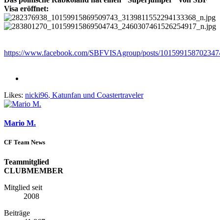
Visa eröffnet:
https://www.facebook.com/SBFVISAgroup/posts/101599158702347
Likes:
nicki96
,
Katunfan
und
Coastertraveler
Mario M.
CF Team News
Teammitglied
CLUBMEMBER
Mitglied seit
2008
Beiträge