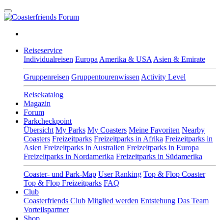
Reiseservice
Individualreisen
Europa
Amerika & USA
Asien & Emirate
Gruppenreisen
Gruppentourenwissen
Activity Level
Reisekatalog
Magazin
Forum
Parkcheckpoint
Übersicht
My Parks
My Coasters
Meine Favoriten
Nearby
Coasters
Freizeitparks
Freizeitparks in Afrika
Freizeitparks in
Asien
Freizeitparks in Australien
Freizeitparks in Europa
Freizeitparks in Nordamerika
Freizeitparks in Südamerika
Coaster- und Park-Map
User Ranking
Top & Flop Coaster
Top & Flop Freizeitparks
FAQ
Club
Coasterfriends Club
Mitglied werden
Entstehung
Das Team
Vorteilspartner
Shop