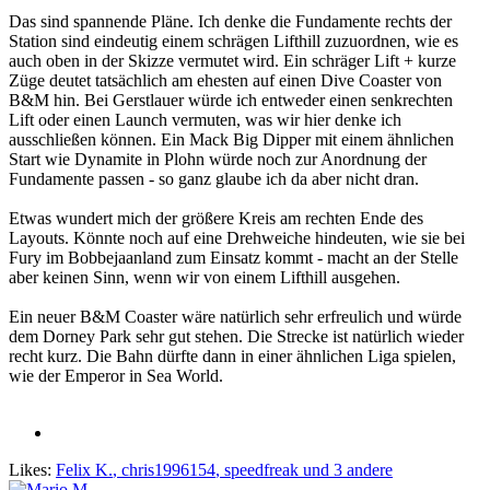
Das sind spannende Pläne. Ich denke die Fundamente rechts der
Station sind eindeutig einem schrägen Lifthill zuzuordnen, wie es
auch oben in der Skizze vermutet wird. Ein schräger Lift + kurze
Züge deutet tatsächlich am ehesten auf einen Dive Coaster von
B&M hin. Bei Gerstlauer würde ich entweder einen senkrechten
Lift oder einen Launch vermuten, was wir hier denke ich
ausschließen können. Ein Mack Big Dipper mit einem ähnlichen
Start wie Dynamite in Plohn würde noch zur Anordnung der
Fundamente passen - so ganz glaube ich da aber nicht dran.
Etwas wundert mich der größere Kreis am rechten Ende des
Layouts. Könnte noch auf eine Drehweiche hindeuten, wie sie bei
Fury im Bobbejaanland zum Einsatz kommt - macht an der Stelle
aber keinen Sinn, wenn wir von einem Lifthill ausgehen.
Ein neuer B&M Coaster wäre natürlich sehr erfreulich und würde
dem Dorney Park sehr gut stehen. Die Strecke ist natürlich wieder
recht kurz. Die Bahn dürfte dann in einer ähnlichen Liga spielen,
wie der Emperor in Sea World.
Likes:
Felix K.
,
chris1996154
,
speedfreak
und 3 andere