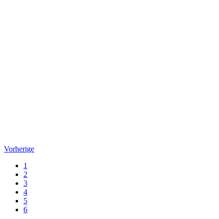
Vorherige
1
2
3
4
5
6