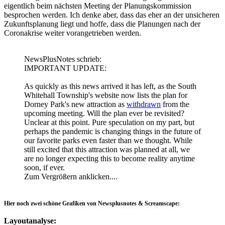
eigentlich beim nächsten Meeting der Planungskommission
besprochen werden. Ich denke aber, dass das eher an der unsicheren
Zukunftsplanung liegt und hoffe, dass die Planungen nach der
Coronakrise weiter vorangetrieben werden.
NewsPlusNotes schrieb:
IMPORTANT UPDATE:
As quickly as this news arrived it has left, as the South
Whitehall Township's website now lists the plan for
Dorney Park's new attraction as
withdrawn
from the
upcoming meeting. Will the plan ever be revisited?
Unclear at this point. Pure speculation on my part, but
perhaps the pandemic is changing things in the future of
our favorite parks even faster than we thought. While
still excited that this attraction was planned at all, we
are no longer expecting this to become reality anytime
soon, if ever.
Zum Vergrößern anklicken....
Hier noch zwei schöne Grafiken von Newsplusnotes & Screamscape:
Layoutanalyse: