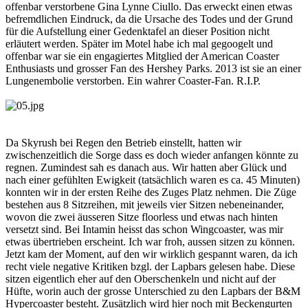
offenbar verstorbene Gina Lynne Ciullo. Das erweckt einen etwas
befremdlichen Eindruck, da die Ursache des Todes und der Grund
für die Aufstellung einer Gedenktafel an dieser Position nicht
erläutert werden. Später im Motel habe ich mal gegoogelt und
offenbar war sie ein engagiertes Mitglied der American Coaster
Enthusiasts und grosser Fan des Hershey Parks. 2013 ist sie an einer
Lungenembolie verstorben. Ein wahrer Coaster-Fan. R.I.P.
Da Skyrush bei Regen den Betrieb einstellt, hatten wir
zwischenzeitlich die Sorge dass es doch wieder anfangen könnte zu
regnen. Zumindest sah es danach aus. Wir hatten aber Glück und
nach einer gefühlten Ewigkeit (tatsächlich waren es ca. 45 Minuten)
konnten wir in der ersten Reihe des Zuges Platz nehmen. Die Züge
bestehen aus 8 Sitzreihen, mit jeweils vier Sitzen nebeneinander,
wovon die zwei äusseren Sitze floorless und etwas nach hinten
versetzt sind. Bei Intamin heisst das schon Wingcoaster, was mir
etwas übertrieben erscheint. Ich war froh, aussen sitzen zu können.
Jetzt kam der Moment, auf den wir wirklich gespannt waren, da ich
recht viele negative Kritiken bzgl. der Lapbars gelesen habe. Diese
sitzen eigentlich eher auf den Oberschenkeln und nicht auf der
Hüfte, worin auch der grosse Unterschied zu den Lapbars der B&M
Hypercoaster besteht. Zusätzlich wird hier noch mit Beckengurten