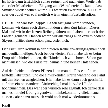
Es hörte dann tatsächlich auf zu regnen und nach einer Weile gab
einer der Mitarbeiter am Eingang zum Wartebereich bekannt, dass
Skyrush wieder öffnen würde. Es warteten zwar nur ca. 40 Leute
aber der Jubel war so frenetisch wie in einem Fussballstadion.
GEIL!!! Ich war total happy. Da wir fast ganz vorne standen,
konnten wir dann auch direkt mit dem ersten Zug fahren. Dieses
Mal sind wir in der letzten Reihe gefahren und haben hier noch drei
Fahrten gemacht. Danach waren wir allerdings auch extrem bedient.
Skyrush plättet einen schon ganz ordentlich.
Der First Drop kommt in der hinteren Reihe erwartungsgemäß noch
mal deutlich heftiger. Auch bei der vierten Fahrt habe ich es beim
Drop nicht hinbekommen, die Hände hoch zu nehmen. Schon gar
nicht aussen, wo die Füsse frei baumeln und keinen Halt haben.
Auf den beiden mittleren Plätzen kann man die Füsse auf dem
Mittelteil abstützen, und die einwirkenden Kräfte während der Fahrt
mit den Beinen ausgleichen. Hier habe ich es dann auch geschafft,
auf dem ein oder anderen Airtimehügel mal kurz die Hände
hochzunehmen. Das war aber wirklich sehr zaghaft. Ich denke dass
man es mit viel Übung irgendwann hinbekommt - vielleicht auch
aussen - aber dazu muss ich wohl noch mal wiederkommen.s
Fazit