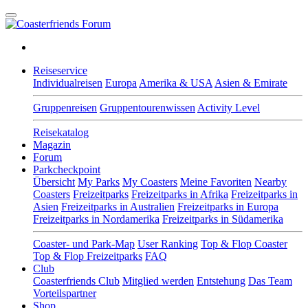
Reiseservice
Individualreisen
Europa
Amerika & USA
Asien & Emirate
Gruppenreisen
Gruppentourenwissen
Activity Level
Reisekatalog
Magazin
Forum
Parkcheckpoint
Übersicht
My Parks
My Coasters
Meine Favoriten
Nearby
Coasters
Freizeitparks
Freizeitparks in Afrika
Freizeitparks in
Asien
Freizeitparks in Australien
Freizeitparks in Europa
Freizeitparks in Nordamerika
Freizeitparks in Südamerika
Coaster- und Park-Map
User Ranking
Top & Flop Coaster
Top & Flop Freizeitparks
FAQ
Club
Coasterfriends Club
Mitglied werden
Entstehung
Das Team
Vorteilspartner
Shop