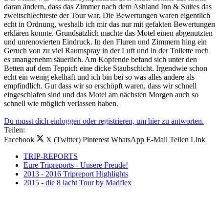
daran ändern, dass das Zimmer nach dem Ashland Inn & Suites das
zweitschlechteste der Tour war. Die Bewertungen waren eigentlich
echt in Ordnung, weshalb ich mir das nur mit gefakten Bewertungen
erklären konnte. Grundsätzlich machte das Motel einen abgenutzten
und unrenovierten Eindruck. In den Fluren und Zimmern hing ein
Geruch von zu viel Raumspray in der Luft und in der Toilette roch
es unangenehm säuerlich. Am Kopfende befand sich unter den
Betten auf dem Teppich eine dicke Staubschicht. Irgendwie schon
echt ein wenig ekelhaft und ich bin bei so was alles andere als
empfindlich. Gut dass wir so erschöpft waren, dass wir schnell
eingeschlafen sind und das Motel am nächsten Morgen auch so
schnell wie möglich verlassen haben.
Du musst dich einloggen oder registrieren, um hier zu antworten.
Teilen:
Facebook
X (Twitter)
Pinterest
WhatsApp
E-Mail
Teilen
Link
TRIP-REPORTS
Eure Tripreports - Unsere Freude!
2013 - 2016 Tripreport Highlights
2015 - die 8 lacht Tour by Madflex