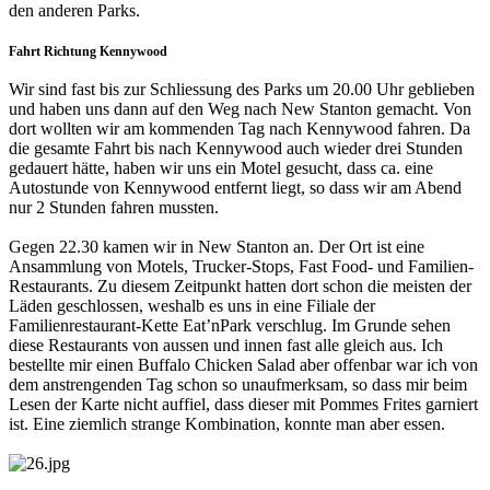
den anderen Parks.
Fahrt Richtung Kennywood
Wir sind fast bis zur Schliessung des Parks um 20.00 Uhr geblieben
und haben uns dann auf den Weg nach New Stanton gemacht. Von
dort wollten wir am kommenden Tag nach Kennywood fahren. Da
die gesamte Fahrt bis nach Kennywood auch wieder drei Stunden
gedauert hätte, haben wir uns ein Motel gesucht, dass ca. eine
Autostunde von Kennywood entfernt liegt, so dass wir am Abend
nur 2 Stunden fahren mussten.
Gegen 22.30 kamen wir in New Stanton an. Der Ort ist eine
Ansammlung von Motels, Trucker-Stops, Fast Food- und Familien-
Restaurants. Zu diesem Zeitpunkt hatten dort schon die meisten der
Läden geschlossen, weshalb es uns in eine Filiale der
Familienrestaurant-Kette Eat’nPark verschlug. Im Grunde sehen
diese Restaurants von aussen und innen fast alle gleich aus. Ich
bestellte mir einen Buffalo Chicken Salad aber offenbar war ich von
dem anstrengenden Tag schon so unaufmerksam, so dass mir beim
Lesen der Karte nicht auffiel, dass dieser mit Pommes Frites garniert
ist. Eine ziemlich strange Kombination, konnte man aber essen.