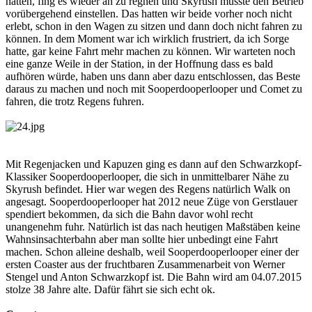
hatten, fing es wieder an zu regnen und Skyrush musste den Betrieb
vorübergehend einstellen. Das hatten wir beide vorher noch nicht
erlebt, schon in den Wagen zu sitzen und dann doch nicht fahren zu
können. In dem Moment war ich wirklich frustriert, da ich Sorge
hatte, gar keine Fahrt mehr machen zu können. Wir warteten noch
eine ganze Weile in der Station, in der Hoffnung dass es bald
aufhören würde, haben uns dann aber dazu entschlossen, das Beste
daraus zu machen und noch mit Sooperdooperlooper und Comet zu
fahren, die trotz Regens fuhren.
Mit Regenjacken und Kapuzen ging es dann auf den Schwarzkopf-
Klassiker Sooperdooperlooper, die sich in unmittelbarer Nähe zu
Skyrush befindet. Hier war wegen des Regens natürlich Walk on
angesagt. Sooperdooperlooper hat 2012 neue Züge von Gerstlauer
spendiert bekommen, da sich die Bahn davor wohl recht
unangenehm fuhr. Natürlich ist das nach heutigen Maßstäben keine
Wahnsinsachterbahn aber man sollte hier unbedingt eine Fahrt
machen. Schon alleine deshalb, weil Sooperdooperlooper einer der
ersten Coaster aus der fruchtbaren Zusammenarbeit von Werner
Stengel und Anton Schwarzkopf ist. Die Bahn wird am 04.07.2015
stolze 38 Jahre alte. Dafür fährt sie sich echt ok.