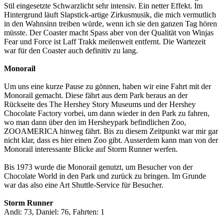
Stil eingesetzte Schwarzlicht sehr intensiv. Ein netter Effekt. Im
Hintergrund läuft Slapstick-artige Zirkusmusik, die mich vermutlich
in den Wahnsinn treiben würde, wenn ich sie den ganzen Tag hören
müsste. Der Coaster macht Spass aber von der Qualität von Winjas
Fear und Force ist Laff Trakk meilenweit entfernt. Die Wartezeit
war für den Coaster auch definitiv zu lang.
Monorail
Um uns eine kurze Pause zu gönnen, haben wir eine Fahrt mit der
Monorail gemacht. Diese fährt aus dem Park heraus an der
Rückseite des The Hershey Story Museums und der Hershey
Chocolate Factory vorbei, um dann wieder in den Park zu fahren,
wo man dann über den im Hersheypark befindlichen Zoo,
ZOOAMERICA hinweg fährt. Bis zu diesem Zeitpunkt war mir gar
nicht klar, dass es hier einen Zoo gibt. Ausserdem kann man von der
Monorail interessante Blicke auf Storm Runner werfen.
Bis 1973 wurde die Monorail genutzt, um Besucher von der
Chocolate World in den Park und zurück zu bringen. Im Grunde
war das also eine Art Shuttle-Service für Besucher.
Storm Runner
Andi: 73, Daniel: 76, Fahrten: 1