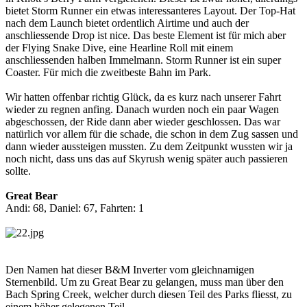
bietet Storm Runner ein etwas interessanteres Layout. Der Top-Hat
nach dem Launch bietet ordentlich Airtime und auch der
anschliessende Drop ist nice. Das beste Element ist für mich aber
der Flying Snake Dive, eine Hearline Roll mit einem
anschliessenden halben Immelmann. Storm Runner ist ein super
Coaster. Für mich die zweitbeste Bahn im Park.
Wir hatten offenbar richtig Glück, da es kurz nach unserer Fahrt
wieder zu regnen anfing. Danach wurden noch ein paar Wagen
abgeschossen, der Ride dann aber wieder geschlossen. Das war
natürlich vor allem für die schade, die schon in dem Zug sassen und
dann wieder aussteigen mussten. Zu dem Zeitpunkt wussten wir ja
noch nicht, dass uns das auf Skyrush wenig später auch passieren
sollte.
Great Bear
Andi: 68, Daniel: 67, Fahrten: 1
Den Namen hat dieser B&M Inverter vom gleichnamigen
Sternenbild. Um zu Great Bear zu gelangen, muss man über den
Bach Spring Creek, welcher durch diesen Teil des Parks fliesst, zu
einem höher gelegenen Teil.