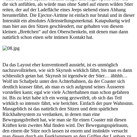
die sich anfühlen, als würde man ohne Sattel auf einem wilden Stier
reiten, der auf der Ladefläche eines Jeeps stehend einen Abhang
herunterfährt. Die Ejector-Airtime ist einfach nur brutal und in dieser
Intensität ein absolutes Alleinstellungsmerkmal. Katapultartig wird
man hier aus den Sitzen geschleudert, nur gehalten von diesem
kleinen „Brettchen“ auf den Oberschenkeln, mit denen man dann
natürlich schon einen sehr intimen Kontakt hat.
Da das Layout eher konventionell aussieht, ist es unmöglich
nachzuvollziehen, wie sich Skyrush wirklich fährt, bis man es dann
schliesslich getan hat. Skyrush ist irgendwie der Stier… ähhhh…
Wolf im Schafpelz unter den Achterbahnen, da der Coaster sich
deutlich krasser fährt, als man es sich aufgrund seines Äusseren
vorstellen kann; egal wie viele Achterbahnen man schon gefahren
ist. Bis zu letzt habe ich ein wenig gezweifelt, ob sich das Teil
wirklich so intensiv fährt, wie berichtet. Einfach der pure Wahnsinn.
Massgeblich ist das natürlich den Sitzen und dem spärlichen
Rückhaltesystem zu verdanken, in denen man eine
Bewegungsfreiheit hat, wie man sie für einen Coaster mit diesen
Kräften kein zweites Mal finden wird. Der Bewegungsspielraum,
den einem die Sitze noch lassen ist enorm und instinktiv versucht
man diesen durch ein Festklammern an den Griffen der Lapbars zu