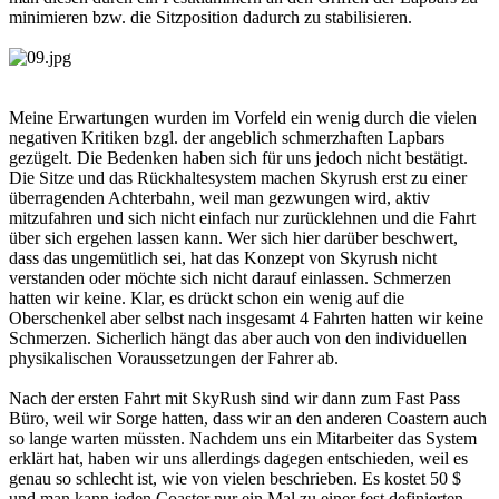
minimieren bzw. die Sitzposition dadurch zu stabilisieren.
Meine Erwartungen wurden im Vorfeld ein wenig durch die vielen
negativen Kritiken bzgl. der angeblich schmerzhaften Lapbars
gezügelt. Die Bedenken haben sich für uns jedoch nicht bestätigt.
Die Sitze und das Rückhaltesystem machen Skyrush erst zu einer
überragenden Achterbahn, weil man gezwungen wird, aktiv
mitzufahren und sich nicht einfach nur zurücklehnen und die Fahrt
über sich ergehen lassen kann. Wer sich hier darüber beschwert,
dass das ungemütlich sei, hat das Konzept von Skyrush nicht
verstanden oder möchte sich nicht darauf einlassen. Schmerzen
hatten wir keine. Klar, es drückt schon ein wenig auf die
Oberschenkel aber selbst nach insgesamt 4 Fahrten hatten wir keine
Schmerzen. Sicherlich hängt das aber auch von den individuellen
physikalischen Voraussetzungen der Fahrer ab.
Nach der ersten Fahrt mit SkyRush sind wir dann zum Fast Pass
Büro, weil wir Sorge hatten, dass wir an den anderen Coastern auch
so lange warten müssten. Nachdem uns ein Mitarbeiter das System
erklärt hat, haben wir uns allerdings dagegen entschieden, weil es
genau so schlecht ist, wie von vielen beschrieben. Es kostet 50 $
und man kann jeden Coaster nur ein Mal zu einer fest definierten