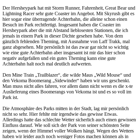
Der Hersheypark hat mit Storm Runner, Fahrenheit, Great Bear und
Lightning Racer sehr gute Coaster im Angebot. Mit Skyrush gibt es
hier sogar eine überragende Achterbahn, die alleine schon einen
Besuch im Park rechtfertigt. Insgesamt haben die Coaster im
Hersheypark aber die mit Abstand lieblosesten Stationen, die ich
jemals in einem Park in dieser Dichte gesehen habe. Von dem
gänzlich fehlenden Theming, mit Ausnahme von Laff Trakk, mal
ganz abgesehen. Mir persönlich ist das zwar gar nicht so wichtig
wie eine gute Achterbahn aber insgesamt ist mir das hier schon
negativ aufgefallen und ein gutes Theming kann eine gute
Achterbahn halt noch mal deutlich aufwerten.
Den Mine Train „Trailblazer“, die wilde Maus „Wild Mouse“ und
den Vekoma Boomerang „Sidewinder“ haben wir uns geschenkt.
Man muss nicht alles fahren, vor allem dann nicht wenn es die x-te
Auslieferung eines Boomerangs von Vekoma ist und es so voll im
Park ist.
Die Atmosphäre des Parks mitten in der Stadt, lag mir persönlich
nicht so sehr. Hier fehlte mir irgendwie das gewisse Etwas.
Allerdings hatte das schlechte Wetter sicherlich auch einen gewissen
Einfluss darauf. Wie soll sich der Park von seiner schönsten Seite
zeigen, wenn der Himmel voller Wolken hängt. Wegen des Wetters
haben wir leider auch noch weniger Fotos machen können als in