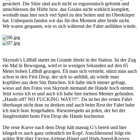
gesichert. Die Sitze sind auch nicht so ergonomisch geformt und
umschliessen die Hüfte bzw. das Gesäss nicht wirklich komplett,
weshalb man hier noch viel Spiel zu den Seiten und im Oberkörper
hat. Unbequem fanden wir das für den Moment aber beide nicht.
Wir waren gespannt, wie es sich während der Fahrt anfühlen würde.
Skyrush’s Lifthill startet im Grunde direkt in der Station. Ist der Zug
ein Mal in Bewegung, wird er in wenigen Sekunden auf den 65
Meter hohen Lifthill gezogen. Eh man sich versieht, stürzt man auch
schon in den First Drop, der sich so anfühlt, als würde man
kopfüber aus dem Sitz flutschen. Ich habe mich immer gefragt,
wieso auf den Fotos von Skyrush niemand die Hände hoch nimmt.
Jetzt weiss ich es und auch ich habe hier meinen Meister gefunden.
„Hands off? NO FUCKING WAY!!!“. Da ist bei der ersten Fahrt
überhaupt nicht dran zu denken und auch beim Rest der Fahrt habe
ich mich brav festgehalten. Riesenrespekt an jeden, der bei der
Jungfernfahrt beim First Drop die Hände hochreisst.
Die erste Kurve nach dem Drop hält massig G’s bereit und hier
klingelt es auch ganz ordentlich im Kopf. Anschliessend folgt ein
wilder Ritt über Ejector-Airtime-Hügel und High-Speed-Kurven,