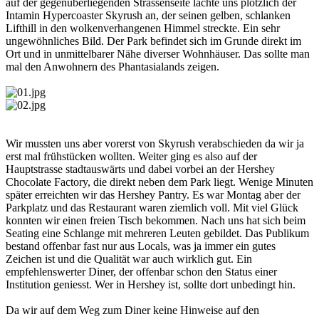
auf der gegenüberliegenden Strassenseite lachte uns plötzlich der
Intamin Hypercoaster Skyrush an, der seinen gelben, schlanken
Lifthill in den wolkenverhangenen Himmel streckte. Ein sehr
ungewöhnliches Bild. Der Park befindet sich im Grunde direkt im
Ort und in unmittelbarer Nähe diverser Wohnhäuser. Das sollte man
mal den Anwohnern des Phantasialands zeigen.
Wir mussten uns aber vorerst von Skyrush verabschieden da wir ja
erst mal frühstücken wollten. Weiter ging es also auf der
Hauptstrasse stadtauswärts und dabei vorbei an der Hershey
Chocolate Factory, die direkt neben dem Park liegt. Wenige Minuten
später erreichten wir das Hershey Pantry. Es war Montag aber der
Parkplatz und das Restaurant waren ziemlich voll. Mit viel Glück
konnten wir einen freien Tisch bekommen. Nach uns hat sich beim
Seating eine Schlange mit mehreren Leuten gebildet. Das Publikum
bestand offenbar fast nur aus Locals, was ja immer ein gutes
Zeichen ist und die Qualität war auch wirklich gut. Ein
empfehlenswerter Diner, der offenbar schon den Status einer
Institution geniesst. Wer in Hershey ist, sollte dort unbedingt hin.
Da wir auf dem Weg zum Diner keine Hinweise auf den