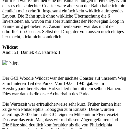
Für mich war Fahrenheit eine der Enttäuschungen in Hershey. Nicht
dass es ein schlechter Coaster wäre aber von der Bahn habe ich mir
deutlich mehr erhofft. Insgesamt einfach kein wirklich aufregendes
Layout. Die Bahn spult ohne wirkliche Überraschung die 6
Inversionen ab, wovon mir aber zumindest der Norwegian Loop in
Erinnerung geblieben ist. Zusammenfassend war das nicht der
erhoffte Top-Coaster. Selbst der Drop, der von aussen noch einiges
her macht, kickt nicht sonderlich.
Wildcat
Andi: 51, Daniel: 42, Fahrten: 1
Der GCI Woodie Wildcat war der nächste Coaster auf unserem Weg
zum hinteren Teil des Parks. Von 1923 - 1945 gab es im
Hersheypark bereits eine Holzachterbahn mit dem selben Namen.
Dies war damals die erste Achterbahn des Parks.
Die Wartezeit war erfreulicherweise sehr kurz. Früher kamen hier
Züge von Philadelphia Toboggan zum Einsatz. Diese wurden
allerdings 2007 durch die GCI eigenen Millennium Flyer ersetzt.
Das war das erste Mal, dass wir mit diesen Zügen gefahren sind.
Die Sitze sind deutlich komfortabler als die von Philadelphia