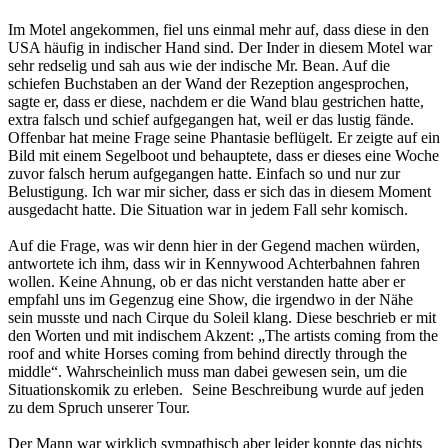
Im Motel angekommen, fiel uns einmal mehr auf, dass diese in den
USA häufig in indischer Hand sind. Der Inder in diesem Motel war
sehr redselig und sah aus wie der indische Mr. Bean. Auf die
schiefen Buchstaben an der Wand der Rezeption angesprochen,
sagte er, dass er diese, nachdem er die Wand blau gestrichen hatte,
extra falsch und schief aufgegangen hat, weil er das lustig fände.
Offenbar hat meine Frage seine Phantasie beflügelt. Er zeigte auf ein
Bild mit einem Segelboot und behauptete, dass er dieses eine Woche
zuvor falsch herum aufgegangen hatte. Einfach so und nur zur
Belustigung. Ich war mir sicher, dass er sich das in diesem Moment
ausgedacht hatte. Die Situation war in jedem Fall sehr komisch.
Auf die Frage, was wir denn hier in der Gegend machen würden,
antwortete ich ihm, dass wir in Kennywood Achterbahnen fahren
wollen. Keine Ahnung, ob er das nicht verstanden hatte aber er
empfahl uns im Gegenzug eine Show, die irgendwo in der Nähe
sein musste und nach Cirque du Soleil klang. Diese beschrieb er mit
den Worten und mit indischem Akzent: „The artists coming from the
roof and white Horses coming from behind directly through the
middle“. Wahrscheinlich muss man dabei gewesen sein, um die
Situationskomik zu erleben.
Seine Beschreibung wurde auf jeden
zu dem Spruch unserer Tour.
Der Mann war wirklich sympathisch aber leider konnte das nichts