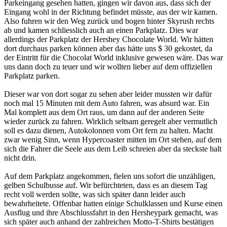
Parkeingang gesehen hatten, gingen wir davon aus, dass sich der
Eingang wohl in der Richtung befindet müsste, aus der wir kamen.
Also fuhren wir den Weg zurück und bogen hinter Skyrush rechts
ab und kamen schliesslich auch an einen Parkplatz. Dies war
allerdings der Parkplatz der Hershey Chocolate World. Wir hätten
dort durchaus parken können aber das hätte uns $ 30 gekostet, da
der Eintritt für die Chocolat World inklusive gewesen wäre. Das war
uns dann doch zu teuer und wir wollten lieber auf dem offiziellen
Parkplatz parken.
Dieser war von dort sogar zu sehen aber leider mussten wir dafür
noch mal 15 Minuten mit dem Auto fahren, was absurd war. Ein
Mal komplett aus dem Ort raus, um dann auf der anderen Seite
wieder zurück zu fahren. Wirklich seltsam geregelt aber vermutlich
soll es dazu dienen, Autokolonnen vom Ort fern zu halten. Macht
zwar wenig Sinn, wenn Hypercoaster mitten im Ort stehen, auf dem
sich die Fahrer die Seele aus dem Leib schreien aber da steckste halt
nicht drin.
Auf dem Parkplatz angekommen, fielen uns sofort die unzähligen,
gelben Schulbusse auf. Wir befürchteten, dass es an diesem Tag
recht voll werden sollte, was sich später dann leider auch
bewahrheitete. Offenbar hatten einige Schulklassen und Kurse einen
Ausflug und ihre Abschlussfahrt in den Hersheypark gemacht, was
sich später auch anhand der zahlreichen Motto-T-Shirts bestätigen