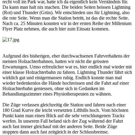
recht voll im Park war, hatte ich da eigentlich kein Verständnis für.
Da kann man halt nix machen. Die beiden Seiten heissen Lightning
(Rot) und Thunder (Grün). Wir entschieden uns für Lightning, also
die rote Seite. Wenn man die Station betritt, ist das die rechte Seite.
Nach ca. 25 Minuten konnten wir in der ersten Reihe der Millenium
Flyer Platz nehmen, die auch hier zum Einsatz kommen.
Aufgrund des bisherigen, eher durchwachsenen Fahrverhaltens der
meisten Holzachterbahnen, hatten wir nicht die grössten
Erwartungen. Umso erfreulicher war es, hier endlich mal wieder mit
einer klasse Holzachterbahn zu fahren. Lightning Thunder fährt sich
wirklich gut und einigermassen ruhig. Endlich konnte man mal
wieder bedenkenlos die Hände hochreissen und die Fahrt auf einer
Holzachterbahn geniessen, ohne sich in Gedanken im
Behandlungszimmer eines Physiotherapeuten zu wähnen.
Die Züge verlassen gleichzeitig die Station und fahren nach einer
180 Grad Kurve die leicht versetzten Lifthills hoch. Vom höchsten
Punkt kann man einen Blick auf die sehr verschlungenen Tracks
werfen. In unserem Fall befand sich der Zug während der Fahrt
auch fast immer gleichauf mit der anderen Seite. Beide Züge
stoppten dann auch fast zeitgleich in der Schlussbremse.