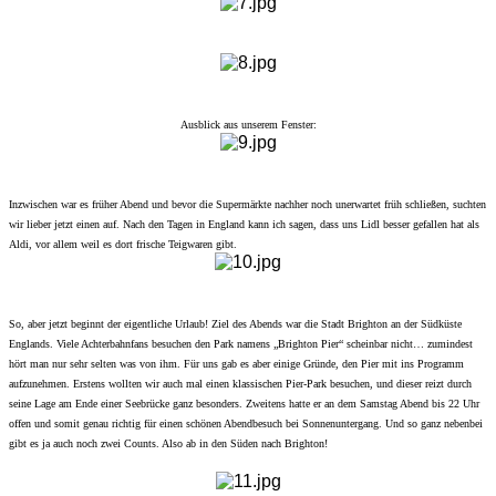
Ausblick aus unserem Fenster:
Inzwischen war es früher Abend und bevor die Supermärkte nachher noch unerwartet früh schließen, suchten
wir lieber jetzt einen auf. Nach den Tagen in England kann ich sagen, dass uns Lidl besser gefallen hat als
Aldi, vor allem weil es dort frische Teigwaren gibt.
So, aber jetzt beginnt der eigentliche Urlaub! Ziel des Abends war die Stadt Brighton an der Südküste
Englands. Viele Achterbahnfans besuchen den Park namens „Brighton Pier“ scheinbar nicht… zumindest
hört man nur sehr selten was von ihm. Für uns gab es aber einige Gründe, den Pier mit ins Programm
aufzunehmen. Erstens wollten wir auch mal einen klassischen Pier-Park besuchen, und dieser reizt durch
seine Lage am Ende einer Seebrücke ganz besonders. Zweitens hatte er an dem Samstag Abend bis 22 Uhr
offen und somit genau richtig für einen schönen Abendbesuch bei Sonnenuntergang. Und so ganz nebenbei
gibt es ja auch noch zwei Counts. Also ab in den Süden nach Brighton!