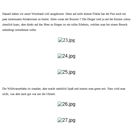
Danach haben wir unser Wristband voll ausgekostet. Denn auf recht kleiner Fläche hat der Pier noch ein
paar interessante Attraktionen zu bieten. Allen voran der Booster !! Die Dinger sind ja auf der Kirmes schon
ziemlich krass, aber direkt auf das Meer zu fliegen ist ein tolles Erlebnis, welches man bei einem Besuch
unbedingt mitnehmen sollte.
Die Wildwasserbahn ist standart, aber macht natürlich Spaß und nimmt man gerne mit. Nass wird man
nicht, was aber auch gut war um die Uhrzeit.