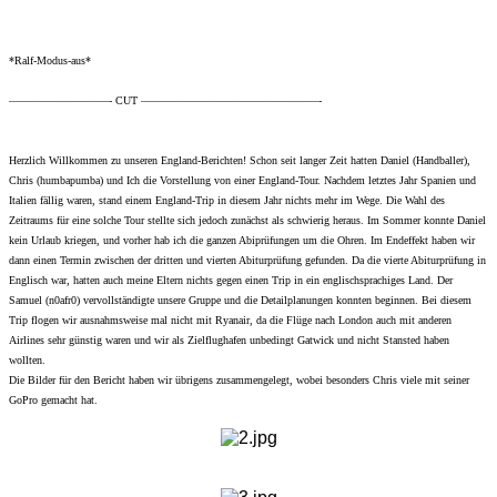
*Ralf-Modus-aus*
—————————- CUT ————————————————-
Herzlich Willkommen zu unseren England-Berichten! Schon seit langer Zeit hatten Daniel (Handballer),
Chris (humbapumba) und Ich die Vorstellung von einer England-Tour. Nachdem letztes Jahr Spanien und
Italien fällig waren, stand einem England-Trip in diesem Jahr nichts mehr im Wege. Die Wahl des
Zeitraums für eine solche Tour stellte sich jedoch zunächst als schwierig heraus. Im Sommer konnte Daniel
kein Urlaub kriegen, und vorher hab ich die ganzen Abiprüfungen um die Ohren. Im Endeffekt haben wir
dann einen Termin zwischen der dritten und vierten Abiturprüfung gefunden. Da die vierte Abiturprüfung in
Englisch war, hatten auch meine Eltern nichts gegen einen Trip in ein englischsprachiges Land. Der
Samuel (n0afr0) vervollständigte unsere Gruppe und die Detailplanungen konnten beginnen. Bei diesem
Trip flogen wir ausnahmsweise mal nicht mit Ryanair, da die Flüge nach London auch mit anderen
Airlines sehr günstig waren und wir als Zielflughafen unbedingt Gatwick und nicht Stansted haben
wollten.
Die Bilder für den Bericht haben wir übrigens zusammengelegt, wobei besonders Chris viele mit seiner
GoPro gemacht hat.