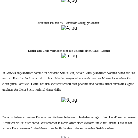
Juhuuuuu ich hab die Fensterauslosung gewonnen!
Daniel und Chris vertrieben sich die Zeit mit einer Runde Worms:
In Gatwick angekommen sammelten wir dann Samuel ein, der aus Wien gekommen war und schon auf uns
wartete. Dass das Lenkrad auf der rechten Seite ist, sorgte bei uns nach wenigen Metern Fahrt schon für
einen guten Lachflash. Daniel hat sich aber sehr schnell dran gewöhnt und hat uns sicher durch die Gegend
gefahren. An dieser Stelle nochmal danke dafür.
Zunächst haben wir unsere Bude in unmittelbarer Nähe zum Flughafen bezogen. Das „Hotel“ war für unsere
Ansprüche völlig ausreichend. Wir brauchen ja nichts außer einer Matratze und einer Dusche. Dass selbst
wir ein Hotel grausam finden können, werdet ihr in einem der kommenden Berichte sehen.