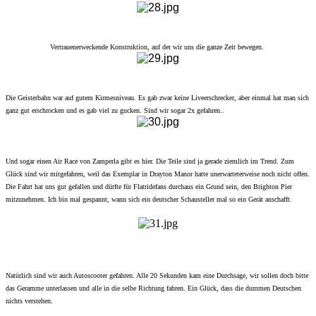
Vertrauenerweckende Konstruktion, auf der wir uns die ganze Zeit bewegen.
Die Geisterbahn war auf gutem Kirmesniveau. Es gab zwar keine Liveerschrecker, aber einmal hat man sich
ganz gut erschrocken und es gab viel zu gucken. Sind wir sogar 2x gefahren..
Und sogar einen Air Race von Zamperla gibt es hier. Die Teile sind ja gerade ziemlich im Trend. Zum
Glück sind wir mitgefahren, weil das Exemplar in Drayton Manor hatte unerwarteterweise noch nicht offen.
Die Fahrt hat uns gut gefallen und dürfte für Flatridefans durchaus ein Grund sein, den Brighton Pier
mitzunehmen. Ich bin mal gespannt, wann sich ein deutscher Schausteller mal so ein Gerät anschafft.
Natürlich sind wir auch Autoscooter gefahren. Alle 20 Sekunden kam eine Durchsage, wir sollen doch bitte
das Geramme unterlassen und alle in die selbe Richtung fahren. Ein Glück, dass die dummen Deutschen
nichts verstehen.