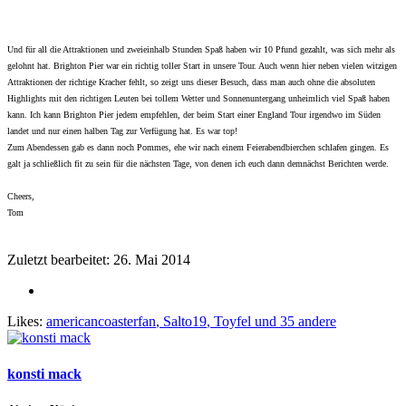
Und für all die Attraktionen und zweieinhalb Stunden Spaß haben wir 10 Pfund gezahlt, was sich mehr als
gelohnt hat. Brighton Pier war ein richtig toller Start in unsere Tour. Auch wenn hier neben vielen witzigen
Attraktionen der richtige Kracher fehlt, so zeigt uns dieser Besuch, dass man auch ohne die absoluten
Highlights mit den richtigen Leuten bei tollem Wetter und Sonnenuntergang unheimlich viel Spaß haben
kann. Ich kann Brighton Pier jedem empfehlen, der beim Start einer England Tour irgendwo im Süden
landet und nur einen halben Tag zur Verfügung hat. Es war top!
Zum Abendessen gab es dann noch Pommes, ehe wir nach einem Feierabendbierchen schlafen gingen. Es
galt ja schließlich fit zu sein für die nächsten Tage, von denen ich euch dann demnächst Berichten werde.
Cheers,
Tom
Zuletzt bearbeitet:
26. Mai 2014
Likes:
americancoasterfan
,
Salto19
,
Toyfel
und 35 andere
konsti mack