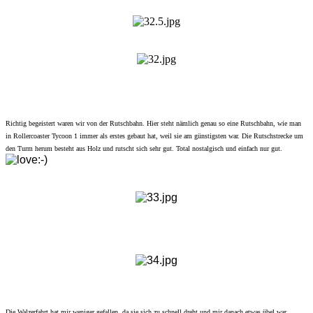
Richtig begeistert waren wir von der Rutschbahn. Hier steht nämlich genau so eine Rutschbahn, wie man
in Rollercoaster Tycoon 1 immer als erstes gebaut hat, weil sie am günstigsten war. Die Rutschstrecke um
den Turm herum besteht aus Holz und rutscht sich sehr gut. Total nostalgisch und einfach nur gut.
Die Walzerfahrt hat mir weniger gefallen, da sie sich zu schnell dreht und mir danach etwas übel war..