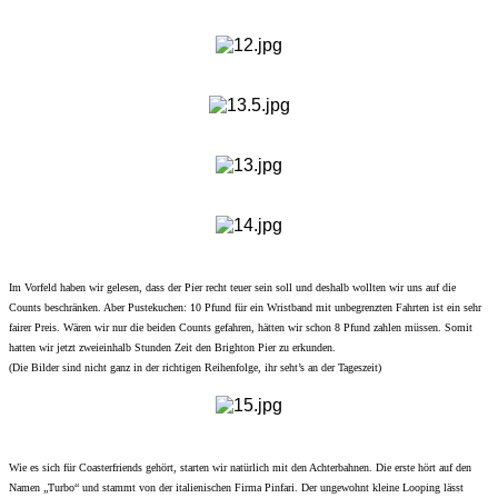
Im Vorfeld haben wir gelesen, dass der Pier recht teuer sein soll und deshalb wollten wir uns auf die
Counts beschränken. Aber Pustekuchen: 10 Pfund für ein Wristband mit unbegrenzten Fahrten ist ein sehr
fairer Preis. Wären wir nur die beiden Counts gefahren, hätten wir schon 8 Pfund zahlen müssen. Somit
hatten wir jetzt zweieinhalb Stunden Zeit den Brighton Pier zu erkunden.
(Die Bilder sind nicht ganz in der richtigen Reihenfolge, ihr seht’s an der Tageszeit)
Wie es sich für Coasterfriends gehört, starten wir natürlich mit den Achterbahnen. Die erste hört auf den
Namen „Turbo“ und stammt von der italienischen Firma Pinfari. Der ungewohnt kleine Looping lässt