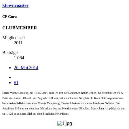
ktowncoaster
CF Guru
CLUBMEMBER
Mitglied seit
2011
Beiträge
1.084
26. Mai 2014
#1
Letzte Woche Samstag, am 17.05.2014, fuhr ich mit der Deutschen Bahn! Um ca. 13:39 nahm ich die S-
Bahn ab Horrem. Obwohl der Zug sehr voll war, bekam ich einen Sitzplatz. In Köln HBF angekommen,
hatte meine S-Bahn dann eine Minute Verspätung. Dennoch bekam ich meine Anschluss S-Bahn. Die
Anschluss S-Bahn war sehr leer. Ich bekam dort problemlos einen Sitzplatz. Somit kam ich pünktlich um
ca. 14:26 an meinem Ziel an, dem Flughafen Köln/Bonn.