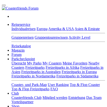
Reiseservice
Individualreisen
Europa
Amerika & USA
Asien & Emirate
Gruppenreisen
Gruppentourenwissen
Activity Level
Reisekatalog
Magazin
Forum
Parkcheckpoint
Übersicht
My Parks
My Coasters
Meine Favoriten
Nearby
Coasters
Freizeitparks
Freizeitparks in Afrika
Freizeitparks in
Asien
Freizeitparks in Australien
Freizeitparks in Europa
Freizeitparks in Nordamerika
Freizeitparks in Südamerika
Coaster- und Park-Map
User Ranking
Top & Flop Coaster
Top & Flop Freizeitparks
FAQ
Club
Coasterfriends Club
Mitglied werden
Entstehung
Das Team
Vorteilspartner
Shop