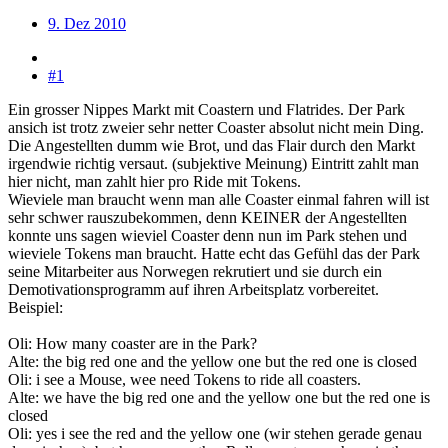
9. Dez 2010
#1
Ein grosser Nippes Markt mit Coastern und Flatrides. Der Park
ansich ist trotz zweier sehr netter Coaster absolut nicht mein Ding.
Die Angestellten dumm wie Brot, und das Flair durch den Markt
irgendwie richtig versaut. (subjektive Meinung) Eintritt zahlt man
hier nicht, man zahlt hier pro Ride mit Tokens.
Wieviele man braucht wenn man alle Coaster einmal fahren will ist
sehr schwer rauszubekommen, denn KEINER der Angestellten
konnte uns sagen wieviel Coaster denn nun im Park stehen und
wieviele Tokens man braucht. Hatte echt das Gefühl das der Park
seine Mitarbeiter aus Norwegen rekrutiert und sie durch ein
Demotivationsprogramm auf ihren Arbeitsplatz vorbereitet.
Beispiel:
Oli: How many coaster are in the Park?
Alte: the big red one and the yellow one but the red one is closed
Oli: i see a Mouse, wee need Tokens to ride all coasters.
Alte: we have the big red one and the yellow one but the red one is
closed
Oli: yes i see the red and the yellow one (wir stehen gerade genau