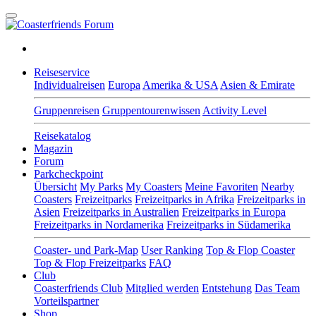
Reiseservice
Individualreisen
Europa
Amerika & USA
Asien & Emirate
Gruppenreisen
Gruppentourenwissen
Activity Level
Reisekatalog
Magazin
Forum
Parkcheckpoint
Übersicht
My Parks
My Coasters
Meine Favoriten
Nearby
Coasters
Freizeitparks
Freizeitparks in Afrika
Freizeitparks in
Asien
Freizeitparks in Australien
Freizeitparks in Europa
Freizeitparks in Nordamerika
Freizeitparks in Südamerika
Coaster- und Park-Map
User Ranking
Top & Flop Coaster
Top & Flop Freizeitparks
FAQ
Club
Coasterfriends Club
Mitglied werden
Entstehung
Das Team
Vorteilspartner
Shop