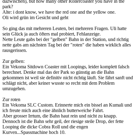
dazwischen), but how many other Rollercoaster you have in the
park?
Alte: i dont know, we have the red one and the yellow one.
Oli wird grün im Gesicht und geht
So ging das mit mehreren Leuten, bei mehreren Fragen. Uli hatte
sein Glück ja auch öfters mal probiert, Fehlanzeige.
Nette Leute gabs bei der "gelben" Bahn in der Station, und richtig
nette gabs am nächsten Tag bei der "roten" die haben wirklich alles
rausgerissen.
Zur gelben:
Ein Vekoma Sitdown Coaster mit Loopings, leider komplett falsch
berechnet. Denke mal das der Park so günstig an die Bahn
gekommen ist weil sie definitiv nicht richtig läuft. Sie fährt sanft und
schlägt nicht, aber keiner wusste so recht mit dem Problem
umzugehen.
Zur roten
Ein Vekoma SLC Custom. Erinnerte mich ein bissel an Kumali und
ich freute mich auch eine ähnlich butterweiche Fahrt.
Aber grosser Irrtum, die Bahn haut rein und nicht zu knapp.
Dennoch ist die Bahn sehr geil, der riesige steile Drop, der fette
Looping die dicke Cobra Roll und die engen
Kurven...Spassmachine hoch 10.