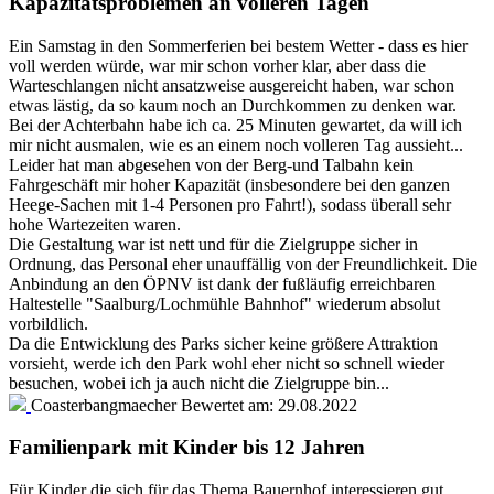
Kapazitätsproblemen an volleren Tagen
Ein Samstag in den Sommerferien bei bestem Wetter - dass es hier
voll werden würde, war mir schon vorher klar, aber dass die
Warteschlangen nicht ansatzweise ausgereicht haben, war schon
etwas lästig, da so kaum noch an Durchkommen zu denken war.
Bei der Achterbahn habe ich ca. 25 Minuten gewartet, da will ich
mir nicht ausmalen, wie es an einem noch volleren Tag aussieht...
Leider hat man abgesehen von der Berg-und Talbahn kein
Fahrgeschäft mir hoher Kapazität (insbesondere bei den ganzen
Heege-Sachen mit 1-4 Personen pro Fahrt!), sodass überall sehr
hohe Wartezeiten waren.
Die Gestaltung war ist nett und für die Zielgruppe sicher in
Ordnung, das Personal eher unauffällig von der Freundlichkeit. Die
Anbindung an den ÖPNV ist dank der fußläufig erreichbaren
Haltestelle "Saalburg/Lochmühle Bahnhof" wiederum absolut
vorbildlich.
Da die Entwicklung des Parks sicher keine größere Attraktion
vorsieht, werde ich den Park wohl eher nicht so schnell wieder
besuchen, wobei ich ja auch nicht die Zielgruppe bin...
Coasterbangmaecher
Bewertet am:
29.08.2022
Familienpark mit Kinder bis 12 Jahren
Für Kinder die sich für das Thema Bauernhof interessieren gut