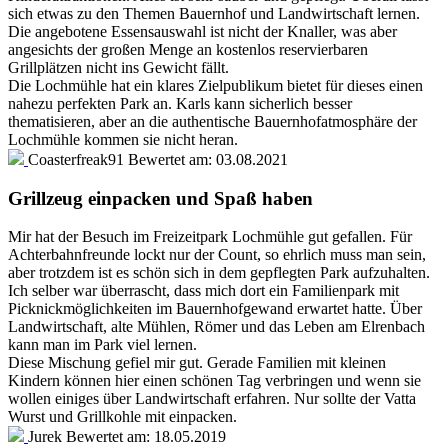
sich etwas zu den Themen Bauernhof und Landwirtschaft lernen.
Die angebotene Essensauswahl ist nicht der Knaller, was aber
angesichts der großen Menge an kostenlos reservierbaren
Grillplätzen nicht ins Gewicht fällt.
Die Lochmühle hat ein klares Zielpublikum bietet für dieses einen
nahezu perfekten Park an. Karls kann sicherlich besser
thematisieren, aber an die authentische Bauernhofatmosphäre der
Lochmühle kommen sie nicht heran.
Coasterfreak91
Bewertet am:
03.08.2021
Grillzeug einpacken und Spaß haben
Mir hat der Besuch im Freizeitpark Lochmühle gut gefallen. Für
Achterbahnfreunde lockt nur der Count, so ehrlich muss man sein,
aber trotzdem ist es schön sich in dem gepflegten Park aufzuhalten.
Ich selber war überrascht, dass mich dort ein Familienpark mit
Picknickmöglichkeiten im Bauernhofgewand erwartet hatte. Über
Landwirtschaft, alte Mühlen, Römer und das Leben am Elrenbach
kann man im Park viel lernen.
Diese Mischung gefiel mir gut. Gerade Familien mit kleinen
Kindern können hier einen schönen Tag verbringen und wenn sie
wollen einiges über Landwirtschaft erfahren. Nur sollte der Vatta
Wurst und Grillkohle mit einpacken.
Jurek
Bewertet am:
18.05.2019