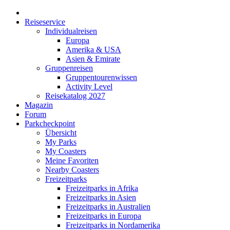
Reiseservice
Individualreisen
Europa
Amerika & USA
Asien & Emirate
Gruppenreisen
Gruppentourenwissen
Activity Level
Reisekatalog 2027
Magazin
Forum
Parkcheckpoint
Übersicht
My Parks
My Coasters
Meine Favoriten
Nearby Coasters
Freizeitparks
Freizeitparks in Afrika
Freizeitparks in Asien
Freizeitparks in Australien
Freizeitparks in Europa
Freizeitparks in Nordamerika