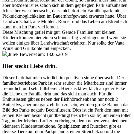
aber trotzdem ist es schön sich in dem gepflegten Park aufzuhalten.
Ich selber war überrascht, dass mich dort ein Familienpark mit
Picknickmöglichkeiten im Bauernhofgewand erwartet hatte. Über
Landwirtschaft, alte Mühlen, Römer und das Leben am Elrenbach
kann man im Park viel lernen.
Diese Mischung gefiel mir gut. Gerade Familien mit kleinen
Kindern können hier einen schönen Tag verbringen und wenn sie
wollen einiges über Landwirtschaft erfahren. Nur sollte der Vatta
Wurst und Grillkohle mit einpacken.
Jurek
Bewertet am:
18.05.2019
Hier steckt Liebe drin.
Dieser Park hat mich wirklich im positiven sinne überrascht. Der
familienbetriebene Park ist sehr sauber, die Mitarbeiter sind immer
freundlich und sehr hilfsbereit. Hier steckt wirklich an jeder Ecke
die Liebe der Familie drin und das sieht man auch. Für die
Enthusiasten gibt es neben der Eichhörnchenbahn nur noch 2
Butterflys, aber um ganz ehrlich zu sein, würden große Bahnen das
Bild des Parks negativ Beeinflussen. Dies ist ein Park den man mit
seinen Kleinen besucht (undbedingt besuchen sollte) um einen tollen
Tag an der frischen Luft zu verbringen, denn neben verschiedenen
kleineren Kinderattratktione, Spielplätzen und Rutschen gibt es
diverse Tiere auf dem Parkgelände, einen Streichelzoo und die