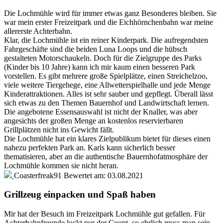
Die Lochmühle wird für immer etwas ganz Besonderes bleiben. Sie
war mein erster Freizeitpark und die Eichhörnchenbahn war meine
allererste Achterbahn.
Klar, die Lochmühle ist ein reiner Kinderpark. Die aufregendsten
Fahrgeschäfte sind die beiden Luna Loops und die hübsch
gestalteten Motorschaukeln. Doch für die Zielgruppe des Parks
(Kinder bis 10 Jahre) kann ich mir kaum einen besseren Park
vorstellen. Es gibt mehrere große Spielplätze, einen Streichelzoo,
viele weitere Tiergehege, eine Allwetterspielhalle und jede Menge
Kinderattraktionen. Alles ist sehr sauber und gepflegt. Überall lässt
sich etwas zu den Themen Bauernhof und Landwirtschaft lernen.
Die angebotene Essensauswahl ist nicht der Knaller, was aber
angesichts der großen Menge an kostenlos reservierbaren
Grillplätzen nicht ins Gewicht fällt.
Die Lochmühle hat ein klares Zielpublikum bietet für dieses einen
nahezu perfekten Park an. Karls kann sicherlich besser
thematisieren, aber an die authentische Bauernhofatmosphäre der
Lochmühle kommen sie nicht heran.
Coasterfreak91
Bewertet am:
03.08.2021
Grillzeug einpacken und Spaß haben
Mir hat der Besuch im Freizeitpark Lochmühle gut gefallen. Für
Achterbahnfreunde lockt nur der Count, so ehrlich muss man sein,