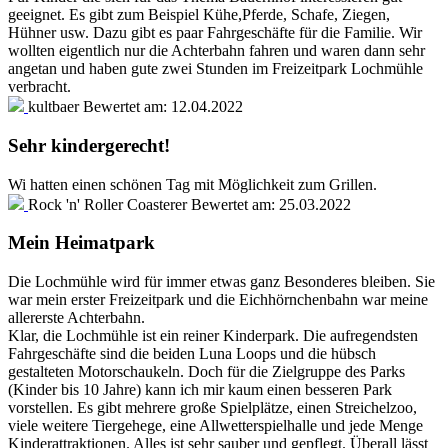
geeignet. Es gibt zum Beispiel Kühe,Pferde, Schafe, Ziegen,
Hühner usw. Dazu gibt es paar Fahrgeschäfte für die Familie. Wir
wollten eigentlich nur die Achterbahn fahren und waren dann sehr
angetan und haben gute zwei Stunden im Freizeitpark Lochmühle
verbracht.
kultbaer
Bewertet am:
12.04.2022
Sehr kindergerecht!
Wi hatten einen schönen Tag mit Möglichkeit zum Grillen.
Rock 'n' Roller Coasterer
Bewertet am:
25.03.2022
Mein Heimatpark
Die Lochmühle wird für immer etwas ganz Besonderes bleiben. Sie
war mein erster Freizeitpark und die Eichhörnchenbahn war meine
allererste Achterbahn.
Klar, die Lochmühle ist ein reiner Kinderpark. Die aufregendsten
Fahrgeschäfte sind die beiden Luna Loops und die hübsch
gestalteten Motorschaukeln. Doch für die Zielgruppe des Parks
(Kinder bis 10 Jahre) kann ich mir kaum einen besseren Park
vorstellen. Es gibt mehrere große Spielplätze, einen Streichelzoo,
viele weitere Tiergehege, eine Allwetterspielhalle und jede Menge
Kinderattraktionen. Alles ist sehr sauber und gepflegt. Überall lässt