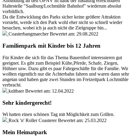
Anbindung an den ÖPNV ist dank der fußläufig erreichbaren
Haltestelle "Saalburg/Lochmühle Bahnhof" wiederum absolut
vorbildlich.
Da die Entwicklung des Parks sicher keine größere Attraktion
vorsieht, werde ich den Park wohl eher nicht so schnell wieder
besuchen, wobei ich ja auch nicht die Zielgruppe bin...
Coasterbangmaecher
Bewertet am:
29.08.2022
Familienpark mit Kinder bis 12 Jahren
Für Kinder die sich für das Thema Bauernhof interessieren gut
geeignet. Es gibt zum Beispiel Kühe,Pferde, Schafe, Ziegen,
Hühner usw. Dazu gibt es paar Fahrgeschäfte für die Familie. Wir
wollten eigentlich nur die Achterbahn fahren und waren dann sehr
angetan und haben gute zwei Stunden im Freizeitpark Lochmühle
verbracht.
kultbaer
Bewertet am:
12.04.2022
Sehr kindergerecht!
Wi hatten einen schönen Tag mit Möglichkeit zum Grillen.
Rock 'n' Roller Coasterer
Bewertet am:
25.03.2022
Mein Heimatpark