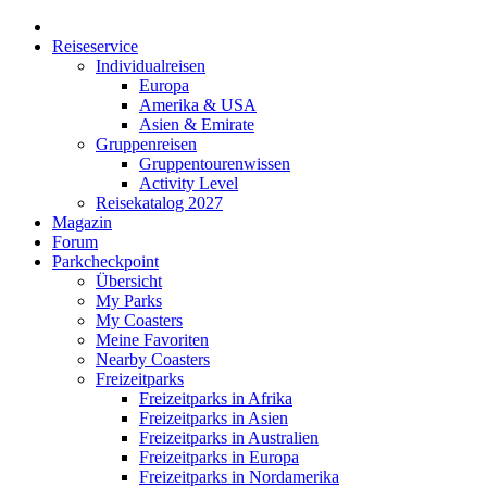
Reiseservice
Individualreisen
Europa
Amerika & USA
Asien & Emirate
Gruppenreisen
Gruppentourenwissen
Activity Level
Reisekatalog 2027
Magazin
Forum
Parkcheckpoint
Übersicht
My Parks
My Coasters
Meine Favoriten
Nearby Coasters
Freizeitparks
Freizeitparks in Afrika
Freizeitparks in Asien
Freizeitparks in Australien
Freizeitparks in Europa
Freizeitparks in Nordamerika