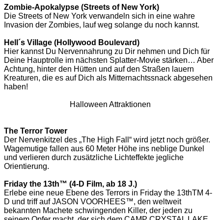
Zombie-Apokalypse (Streets of New York)
Die Streets of New York verwandeln sich in eine wahre
Invasion der Zombies, lauf weg solange du noch kannst.
Hell´s Village (Hollywood Boulevard)
Hier kannst Du Nervennahrung zu Dir nehmen und Dich für
Deine Hauptrolle im nächsten Splatter-Movie stärken… Aber
Achtung, hinter den Hütten und auf den Straßen lauern
Kreaturen, die es auf Dich als Mitternachtssnack abgesehen
haben!
Halloween Attraktionen
The Terror Tower
Der Nervenkitzel des „The High Fall“ wird jetzt noch größer.
Wagemutige fallen aus 60 Meter Höhe ins neblige Dunkel
und verlieren durch zusätzliche Lichteffekte jegliche
Orientierung.
Friday the 13th™ (4-D Film, ab 18 J.)
Erlebe eine neue Ebene des Terrors in Friday the 13thTM 4-
D und triff auf JASON VOORHEES™, den weltweit
bekannten Machete schwingenden Killer, der jeden zu
seinem Opfer macht, der sich dem CAMP CRYSTAL LAKE