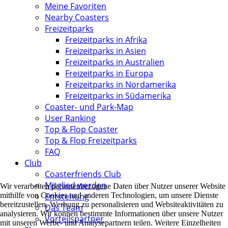
Meine Favoriten
Nearby Coasters
Freizeitparks
Freizeitparks in Afrika
Freizeitparks in Asien
Freizeitparks in Australien
Freizeitparks in Europa
Freizeitparks in Nordamerika
Freizeitparks in Südamerika
Coaster- und Park-Map
User Ranking
Top & Flop Coaster
Top & Flop Freizeitparks
FAQ
Club
Coasterfriends Club
Mitglied werden
Wir verarbeiten personenbezogene Daten über Nutzer unserer Website
Entstehung
mithilfe von Cookies und anderen Technologien, um unsere Dienste
bereitzustellen, Werbung zu personalisieren und Websiteaktivitäten zu
Das Team
analysieren. Wir können bestimmte Informationen über unsere Nutzer
Vorteilspartner
mit unseren Werbe- und Analysepartnern teilen. Weitere Einzelheiten