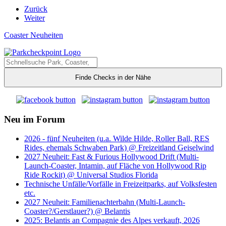
Zurück
Weiter
Coaster Neuheiten
Finde Checks in der Nähe
Neu im Forum
2026 - fünf Neuheiten (u.a. Wilde Hilde, Roller Ball, RES
Rides, ehemals Schwaben Park) @ Freizeitland Geiselwind
2027 Neuheit: Fast & Furious Hollywood Drift (Multi-
Launch-Coaster, Intamin, auf Fläche von Hollywood Rip
Ride Rockit) @ Universal Studios Florida
Technische Unfälle/Vorfälle in Freizeitparks, auf Volksfesten
etc.
2027 Neuheit: Familienachterbahn (Multi-Launch-
Coaster?/Gerstlauer?) @ Belantis
2025: Belantis an Compagnie des Alpes verkauft, 2026