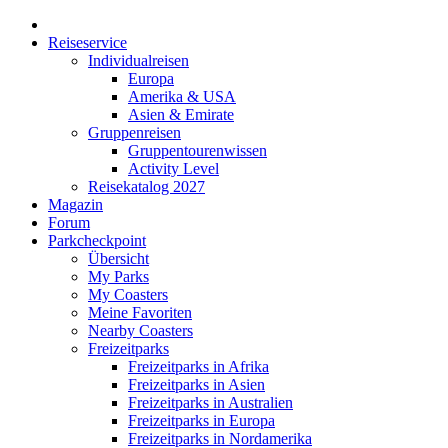
Reiseservice
Individualreisen
Europa
Amerika & USA
Asien & Emirate
Gruppenreisen
Gruppentourenwissen
Activity Level
Reisekatalog 2027
Magazin
Forum
Parkcheckpoint
Übersicht
My Parks
My Coasters
Meine Favoriten
Nearby Coasters
Freizeitparks
Freizeitparks in Afrika
Freizeitparks in Asien
Freizeitparks in Australien
Freizeitparks in Europa
Freizeitparks in Nordamerika