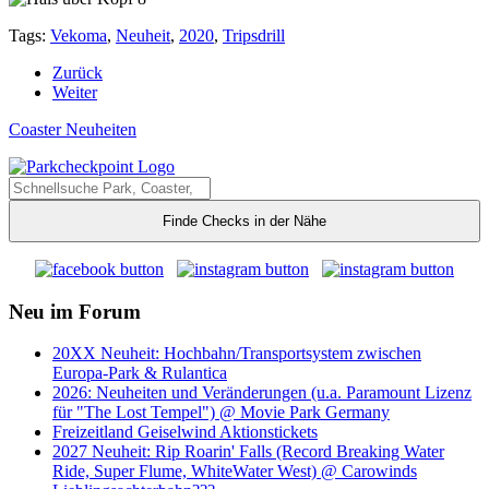
Tags:
Vekoma
,
Neuheit
,
2020
,
Tripsdrill
Zurück
Weiter
Coaster Neuheiten
Finde Checks in der Nähe
Neu im Forum
20XX Neuheit: Hochbahn/Transportsystem zwischen
Europa-Park & Rulantica
2026: Neuheiten und Veränderungen (u.a. Paramount Lizenz
für "The Lost Tempel") @ Movie Park Germany
Freizeitland Geiselwind Aktionstickets
2027 Neuheit: Rip Roarin' Falls (Record Breaking Water
Ride, Super Flume, WhiteWater West) @ Carowinds