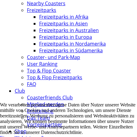
Nearby Coasters
Freizeitparks
Freizeitparks in Afrika
Freizeitparks in Asien
Freizeitparks in Australien
Freizeitparks in Europa
Freizeitparks in Nordamerika
Freizeitparks in Südamerika
Coaster- und Park-Map
User Ranking
Top & Flop Coaster
Top & Flop Freizeitparks
FAQ
Club
Coasterfriends Club
Mitglied werden
Wir verarbeiten personenbezogene Daten über Nutzer unserer Website
Entstehung
mithilfe von Cookies und anderen Technologien, um unsere Dienste
bereitzustellen, Werbung zu personalisieren und Websiteaktivitäten zu
Das Team
analysieren. Wir können bestimmte Informationen über unsere Nutzer
Vorteilspartner
mit unseren Werbe- und Analysepartnern teilen. Weitere Einzelheiten
Shop
finden Sie in unserer Datenschutzrichtlinie.