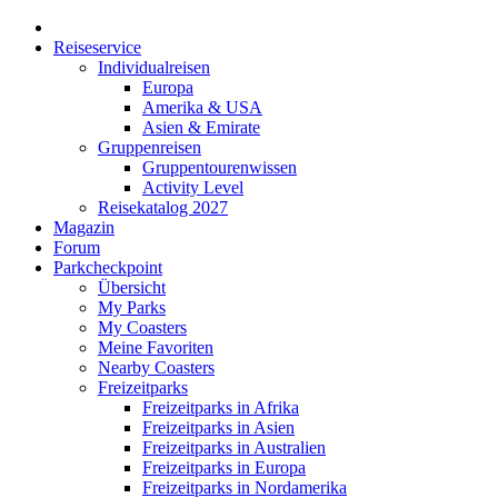
Reiseservice
Individualreisen
Europa
Amerika & USA
Asien & Emirate
Gruppenreisen
Gruppentourenwissen
Activity Level
Reisekatalog 2027
Magazin
Forum
Parkcheckpoint
Übersicht
My Parks
My Coasters
Meine Favoriten
Nearby Coasters
Freizeitparks
Freizeitparks in Afrika
Freizeitparks in Asien
Freizeitparks in Australien
Freizeitparks in Europa
Freizeitparks in Nordamerika