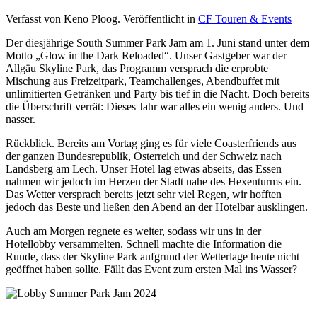
Verfasst von Keno Ploog. Veröffentlicht in
CF Touren & Events
Der diesjährige South Summer Park Jam am 1. Juni stand unter dem
Motto „Glow in the Dark Reloaded“. Unser Gastgeber war der
Allgäu Skyline Park, das Programm versprach die erprobte
Mischung aus Freizeitpark, Teamchallenges, Abendbuffet mit
unlimitierten Getränken und Party bis tief in die Nacht. Doch bereits
die Überschrift verrät: Dieses Jahr war alles ein wenig anders. Und
nasser.
Rückblick. Bereits am Vortag ging es für viele Coasterfriends aus
der ganzen Bundesrepublik, Österreich und der Schweiz nach
Landsberg am Lech. Unser Hotel lag etwas abseits, das Essen
nahmen wir jedoch im Herzen der Stadt nahe des Hexenturms ein.
Das Wetter versprach bereits jetzt sehr viel Regen, wir hofften
jedoch das Beste und ließen den Abend an der Hotelbar ausklingen.
Auch am Morgen regnete es weiter, sodass wir uns in der
Hotellobby versammelten. Schnell machte die Information die
Runde, dass der Skyline Park aufgrund der Wetterlage heute nicht
geöffnet haben sollte. Fällt das Event zum ersten Mal ins Wasser?