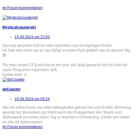
Im Forum kommentieren
Mysticalcoastergirl
15.09.2024 um 22:03
Das war auf jeden Fall ein sehr spezielles und einzigartiges Event.
Ich hab mich noch nie so 'vip mäßig' in einem Park gefühlt, wie an diesem Tag.
😎
Für mein erstes CF Event hat es mir sehr viel Spaß gemacht und ihr habt ein
super Programm organisiert. 👍💪
Danke dafür ☺️
doCoaster
16.09.2024 um 09:24
War ein tolles Event, das allen Widrigkeiten getrotzt hat und für tolle Stimmung
gesorgt hat. Besonders gut bleibt auch das Engagement des Teams vom
Skylinepark uns einen tollen Tag zu bereiten in Erinnerung. Danke wie immer
an alle die dabei waren!
Im Forum kommentieren