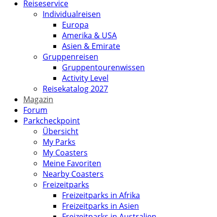
Reiseservice
Individualreisen
Europa
Amerika & USA
Asien & Emirate
Gruppenreisen
Gruppentourenwissen
Activity Level
Reisekatalog 2027
Magazin
Forum
Parkcheckpoint
Übersicht
My Parks
My Coasters
Meine Favoriten
Nearby Coasters
Freizeitparks
Freizeitparks in Afrika
Freizeitparks in Asien
Freizeitparks in Australien