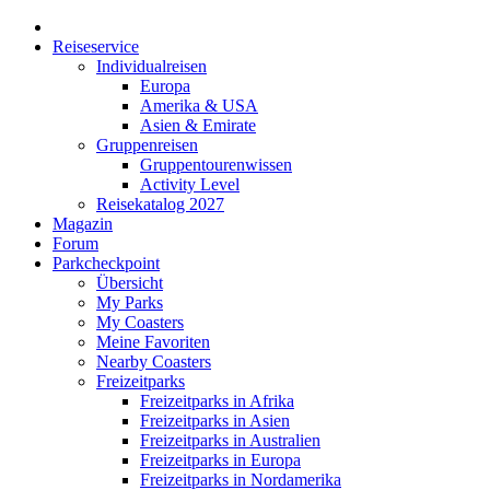
Reiseservice
Individualreisen
Europa
Amerika & USA
Asien & Emirate
Gruppenreisen
Gruppentourenwissen
Activity Level
Reisekatalog 2027
Magazin
Forum
Parkcheckpoint
Übersicht
My Parks
My Coasters
Meine Favoriten
Nearby Coasters
Freizeitparks
Freizeitparks in Afrika
Freizeitparks in Asien
Freizeitparks in Australien
Freizeitparks in Europa
Freizeitparks in Nordamerika