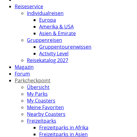
Reiseservice
Individualreisen
Europa
Amerika & USA
Asien & Emirate
Gruppenreisen
Gruppentourenwissen
Activity Level
Reisekatalog 2027
Magazin
Forum
Parkcheckpoint
Übersicht
My Parks
My Coasters
Meine Favoriten
Nearby Coasters
Freizeitparks
Freizeitparks in Afrika
Freizeitparks in Asien