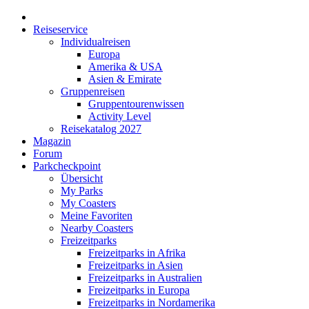
Reiseservice
Individualreisen
Europa
Amerika & USA
Asien & Emirate
Gruppenreisen
Gruppentourenwissen
Activity Level
Reisekatalog 2027
Magazin
Forum
Parkcheckpoint
Übersicht
My Parks
My Coasters
Meine Favoriten
Nearby Coasters
Freizeitparks
Freizeitparks in Afrika
Freizeitparks in Asien
Freizeitparks in Australien
Freizeitparks in Europa
Freizeitparks in Nordamerika