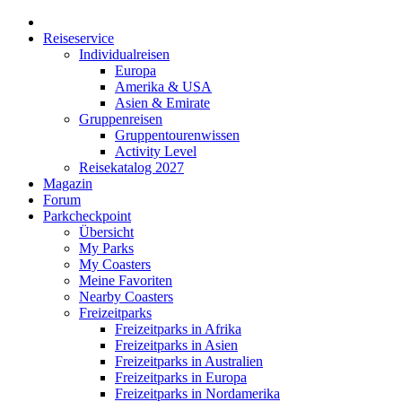
Reiseservice
Individualreisen
Europa
Amerika & USA
Asien & Emirate
Gruppenreisen
Gruppentourenwissen
Activity Level
Reisekatalog 2027
Magazin
Forum
Parkcheckpoint
Übersicht
My Parks
My Coasters
Meine Favoriten
Nearby Coasters
Freizeitparks
Freizeitparks in Afrika
Freizeitparks in Asien
Freizeitparks in Australien
Freizeitparks in Europa
Freizeitparks in Nordamerika