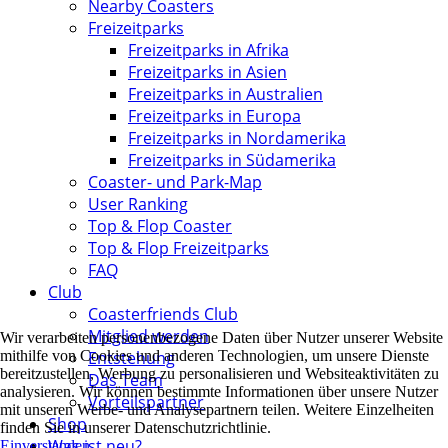
Nearby Coasters
Freizeitparks
Freizeitparks in Afrika
Freizeitparks in Asien
Freizeitparks in Australien
Freizeitparks in Europa
Freizeitparks in Nordamerika
Freizeitparks in Südamerika
Coaster- und Park-Map
User Ranking
Top & Flop Coaster
Top & Flop Freizeitparks
FAQ
Club
Coasterfriends Club
Mitglied werden
Wir verarbeiten personenbezogene Daten über Nutzer unserer Website
mithilfe von Cookies und anderen Technologien, um unsere Dienste
Entstehung
bereitzustellen, Werbung zu personalisieren und Websiteaktivitäten zu
Das Team
analysieren. Wir können bestimmte Informationen über unsere Nutzer
Vorteilspartner
mit unseren Werbe- und Analysepartnern teilen. Weitere Einzelheiten
Shop
finden Sie in unserer Datenschutzrichtlinie.
Was ist neu?
Einverstanden