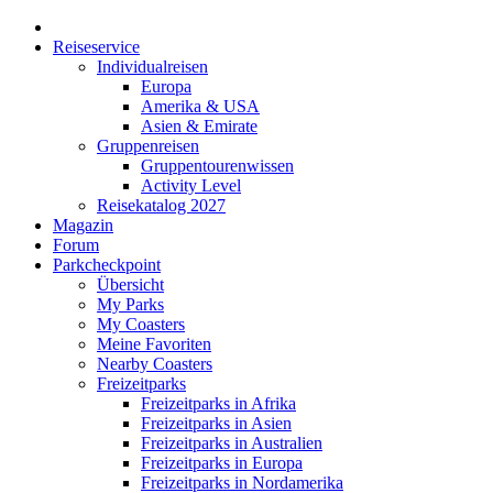
Reiseservice
Individualreisen
Europa
Amerika & USA
Asien & Emirate
Gruppenreisen
Gruppentourenwissen
Activity Level
Reisekatalog 2027
Magazin
Forum
Parkcheckpoint
Übersicht
My Parks
My Coasters
Meine Favoriten
Nearby Coasters
Freizeitparks
Freizeitparks in Afrika
Freizeitparks in Asien
Freizeitparks in Australien
Freizeitparks in Europa
Freizeitparks in Nordamerika