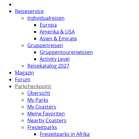
Reiseservice
Individualreisen
Europa
Amerika & USA
Asien & Emirate
Gruppenreisen
Gruppentourenwissen
Activity Level
Reisekatalog 2027
Magazin
Forum
Parkcheckpoint
Übersicht
My Parks
My Coasters
Meine Favoriten
Nearby Coasters
Freizeitparks
Freizeitparks in Afrika