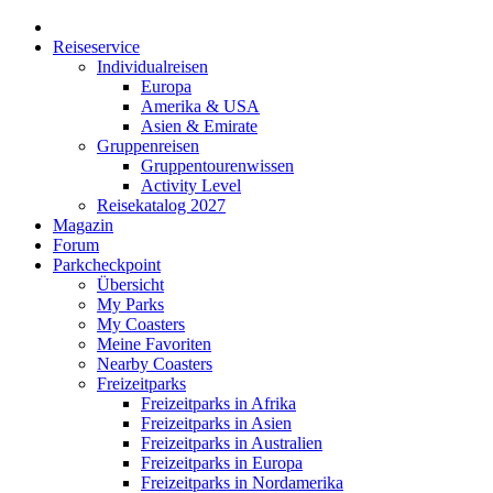
Reiseservice
Individualreisen
Europa
Amerika & USA
Asien & Emirate
Gruppenreisen
Gruppentourenwissen
Activity Level
Reisekatalog 2027
Magazin
Forum
Parkcheckpoint
Übersicht
My Parks
My Coasters
Meine Favoriten
Nearby Coasters
Freizeitparks
Freizeitparks in Afrika
Freizeitparks in Asien
Freizeitparks in Australien
Freizeitparks in Europa
Freizeitparks in Nordamerika