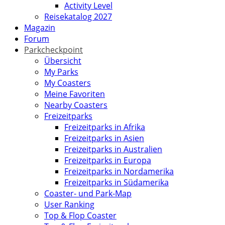
Activity Level
Reisekatalog 2027
Magazin
Forum
Parkcheckpoint
Übersicht
My Parks
My Coasters
Meine Favoriten
Nearby Coasters
Freizeitparks
Freizeitparks in Afrika
Freizeitparks in Asien
Freizeitparks in Australien
Freizeitparks in Europa
Freizeitparks in Nordamerika
Freizeitparks in Südamerika
Coaster- und Park-Map
User Ranking
Top & Flop Coaster