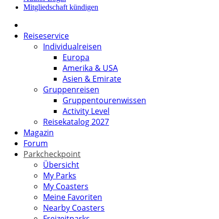
Mitgliedschaft kündigen
Reiseservice
Individualreisen
Europa
Amerika & USA
Asien & Emirate
Gruppenreisen
Gruppentourenwissen
Activity Level
Reisekatalog 2027
Magazin
Forum
Parkcheckpoint
Übersicht
My Parks
My Coasters
Meine Favoriten
Nearby Coasters
Freizeitparks