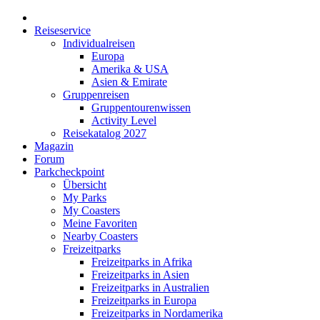
Reiseservice
Individualreisen
Europa
Amerika & USA
Asien & Emirate
Gruppenreisen
Gruppentourenwissen
Activity Level
Reisekatalog 2027
Magazin
Forum
Parkcheckpoint
Übersicht
My Parks
My Coasters
Meine Favoriten
Nearby Coasters
Freizeitparks
Freizeitparks in Afrika
Freizeitparks in Asien
Freizeitparks in Australien
Freizeitparks in Europa
Freizeitparks in Nordamerika